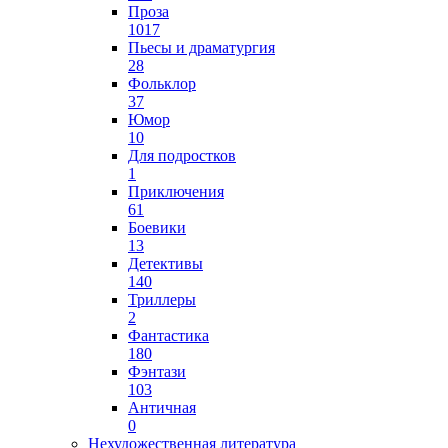
Проза
1017
Пьесы и драматургия
28
Фольклор
37
Юмор
10
Для подростков
1
Приключения
61
Боевики
13
Детективы
140
Триллеры
2
Фантастика
180
Фэнтази
103
Античная
0
Нехудожественная литература