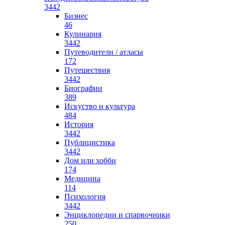
3442
Бизнес
46
Кулинария
3442
Путеводители / атласы
172
Путешествия
3442
Биографии
389
Искуство и культура
484
История
3442
Публицистика
3442
Дом или хобби
174
Медицина
114
Психология
3442
Энциклопедии и спарвочники
250