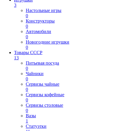
3
Настольные игры
0
Конструкторы
0
Автомобили
0
Новогодние игрушки
0
Товары СССР
13
Питьевая посуда
0
Чайники
0
Сервизы чайные
0
Сервизы кофейные
0
Сервизы столовые
0
Вазы
1
Статуэтки