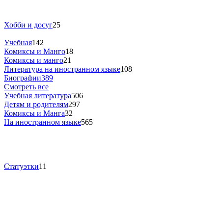
Хобби и досуг
25
Учебная
142
Комиксы и Манго
18
Комиксы и манго
21
Литература на иностранном языке
108
Биографии
389
Смотреть все
Учебная литература
506
Детям и родителям
297
Комиксы и Манга
32
На иностранном языке
565
Статуэтки
11