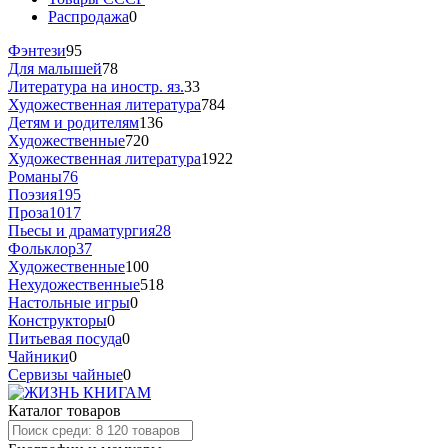
Распродажа
0
Фэнтези
95
Для малышей
78
Литература на иностр. яз.
33
Художественная литература
784
Детям и родителям
136
Художественные
720
Художественная литература
1922
Романы
76
Поэзия
195
Проза
1017
Пьесы и драматургия
28
Фольклор
37
Художественные
100
Нехудожественные
518
Настольные игры
0
Конструкторы
0
Питьевая посуда
0
Чайники
0
Сервизы чайные
0
Каталог товаров