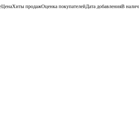
е
Цена
Хиты продаж
Оценка
покупателей
Дата добавления
В нали