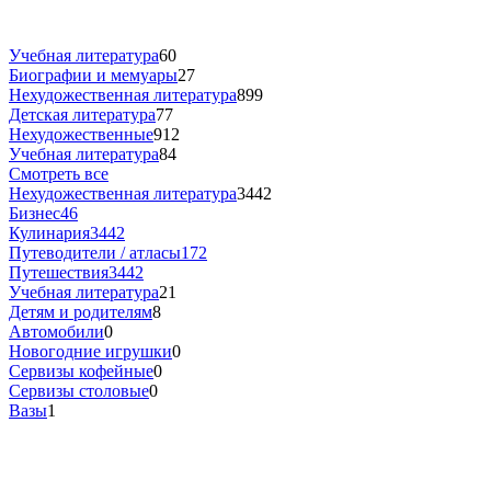
Учебная литература
60
Биографии и мемуары
27
Нехудожественная литература
899
Детская литература
77
Нехудожественные
912
Учебная литература
84
Смотреть все
Нехудожественная литература
3442
Бизнес
46
Кулинария
3442
Путеводители / атласы
172
Путешествия
3442
Учебная литература
21
Детям и родителям
8
Автомобили
0
Новогодние игрушки
0
Сервизы кофейные
0
Сервизы столовые
0
Вазы
1