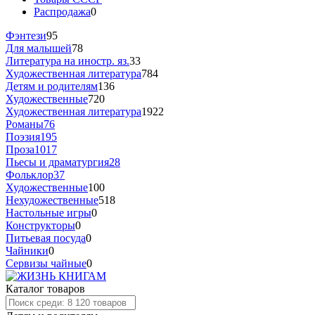
Распродажа
0
Фэнтези
95
Для малышей
78
Литература на иностр. яз.
33
Художественная литература
784
Детям и родителям
136
Художественные
720
Художественная литература
1922
Романы
76
Поэзия
195
Проза
1017
Пьесы и драматургия
28
Фольклор
37
Художественные
100
Нехудожественные
518
Настольные игры
0
Конструкторы
0
Питьевая посуда
0
Чайники
0
Сервизы чайные
0
Каталог товаров