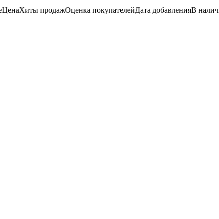
е
Цена
Хиты продаж
Оценка
покупателей
Дата добавления
В нали