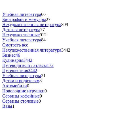
Учебная литература
60
Биографии и мемуары
27
Нехудожественная литература
899
Детская литература
77
Нехудожественные
912
Учебная литература
84
Смотреть все
Нехудожественная литература
3442
Бизнес
46
Кулинария
3442
Путеводители / атласы
172
Путешествия
3442
Учебная литература
21
Детям и родителям
8
Автомобили
0
Новогодние игрушки
0
Сервизы кофейные
0
Сервизы столовые
0
Вазы
1