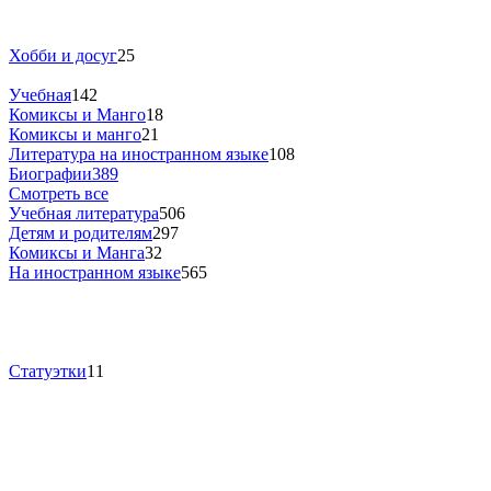
Хобби и досуг
25
Учебная
142
Комиксы и Манго
18
Комиксы и манго
21
Литература на иностранном языке
108
Биографии
389
Смотреть все
Учебная литература
506
Детям и родителям
297
Комиксы и Манга
32
На иностранном языке
565
Статуэтки
11