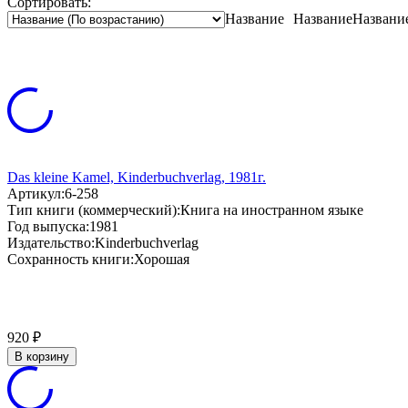
Сортировать:
Название
Название
Названи
Das kleine Kamel, Kinderbuchverlag, 1981г.
Артикул:
6-258
Тип книги (коммерческий):
Книга на иностранном языке
Год выпуска:
1981
Издательство:
Kinderbuchverlag
Сохранность книги:
Хорошая
920
₽
В корзину