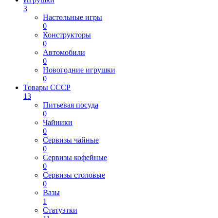
3
Настольные игры
0
Конструкторы
0
Автомобили
0
Новогодние игрушки
0
Товары СССР
13
Питьевая посуда
0
Чайники
0
Сервизы чайные
0
Сервизы кофейные
0
Сервизы столовые
0
Вазы
1
Статуэтки