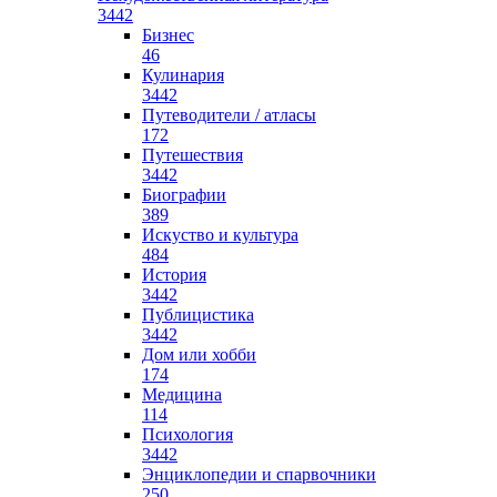
3442
Бизнес
46
Кулинария
3442
Путеводители / атласы
172
Путешествия
3442
Биографии
389
Искуство и культура
484
История
3442
Публицистика
3442
Дом или хобби
174
Медицина
114
Психология
3442
Энциклопедии и спарвочники
250