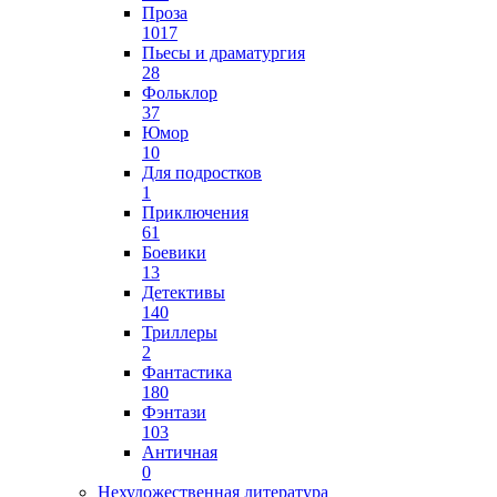
Проза
1017
Пьесы и драматургия
28
Фольклор
37
Юмор
10
Для подростков
1
Приключения
61
Боевики
13
Детективы
140
Триллеры
2
Фантастика
180
Фэнтази
103
Античная
0
Нехудожественная литература