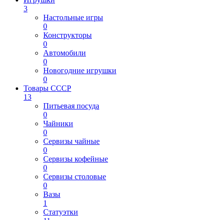
3
Настольные игры
0
Конструкторы
0
Автомобили
0
Новогодние игрушки
0
Товары СССР
13
Питьевая посуда
0
Чайники
0
Сервизы чайные
0
Сервизы кофейные
0
Сервизы столовые
0
Вазы
1
Статуэтки