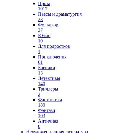
Проза
1017
Пьесы и драматургия
28
Фольклор
37
Юмор
10
Для подростков
1
Приключения
61
Боевики
13
Детективы
140
Триллеры
2
Фантастика
180
Фэнтази
103
Античная
0
Нехудожественная литература