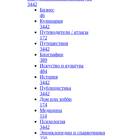
3442
Бизнес
46
Кулинария
3442
Путеводители / атласы
172
Путешествия
3442
Биографии
389
Искуство и культура
484
История
3442
Публицистика
3442
Дом или хобби
174
Медицина
114
Психология
3442
Энциклопедии и спарвочники
250