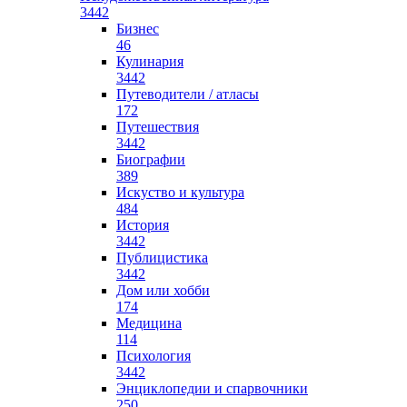
3442
Бизнес
46
Кулинария
3442
Путеводители / атласы
172
Путешествия
3442
Биографии
389
Искуство и культура
484
История
3442
Публицистика
3442
Дом или хобби
174
Медицина
114
Психология
3442
Энциклопедии и спарвочники
250