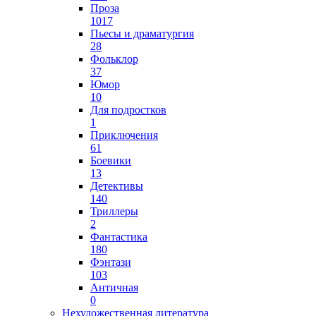
Проза
1017
Пьесы и драматургия
28
Фольклор
37
Юмор
10
Для подростков
1
Приключения
61
Боевики
13
Детективы
140
Триллеры
2
Фантастика
180
Фэнтази
103
Античная
0
Нехудожественная литература