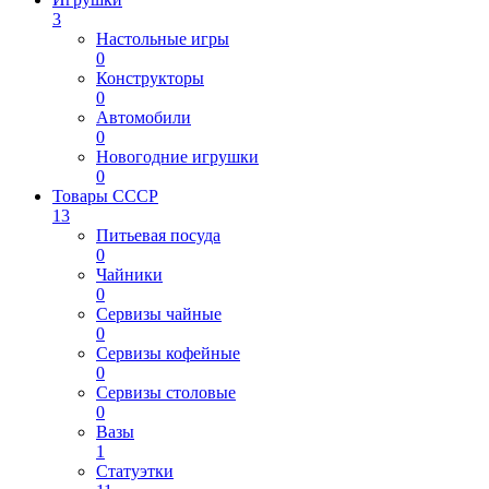
3
Настольные игры
0
Конструкторы
0
Автомобили
0
Новогодние игрушки
0
Товары СССР
13
Питьевая посуда
0
Чайники
0
Сервизы чайные
0
Сервизы кофейные
0
Сервизы столовые
0
Вазы
1
Статуэтки