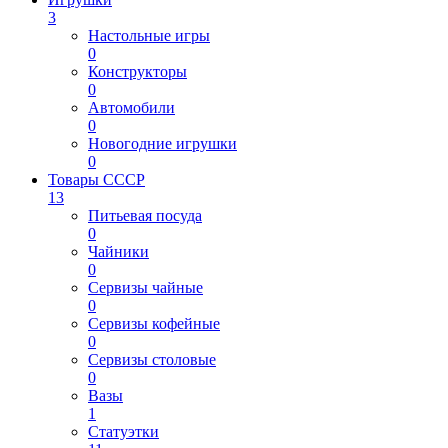
3
Настольные игры
0
Конструкторы
0
Автомобили
0
Новогодние игрушки
0
Товары СССР
13
Питьевая посуда
0
Чайники
0
Сервизы чайные
0
Сервизы кофейные
0
Сервизы столовые
0
Вазы
1
Статуэтки