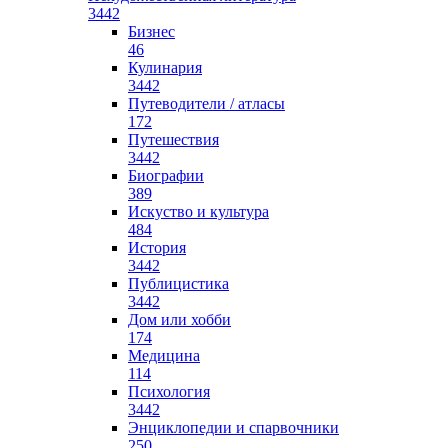
3442
Бизнес
46
Кулинария
3442
Путеводители / атласы
172
Путешествия
3442
Биографии
389
Искуство и культура
484
История
3442
Публицистика
3442
Дом или хобби
174
Медицина
114
Психология
3442
Энциклопедии и спарвочники
250