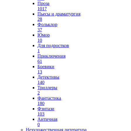
Проза
1017
Пьесы и драматургия
28
Фольклор
37
Юмор
10
Для подростков
1
Приключения
61
Боевики
13
Детективы
140
Триллеры
2
Фантастика
180
Фэнтази
103
Античная
0
Нехудожественная литература