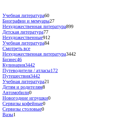
Учебная литература
60
Биографии и мемуары
27
Нехудожественная литература
899
Детская литература
77
Нехудожественные
912
Учебная литература
84
Смотреть все
Нехудожественная литература
3442
Бизнес
46
Кулинария
3442
Путеводители / атласы
172
Путешествия
3442
Учебная литература
21
Детям и родителям
8
Автомобили
0
Новогодние игрушки
0
Сервизы кофейные
0
Сервизы столовые
0
Вазы
1