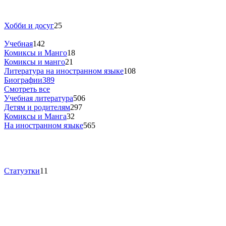
Хобби и досуг
25
Учебная
142
Комиксы и Манго
18
Комиксы и манго
21
Литература на иностранном языке
108
Биографии
389
Смотреть все
Учебная литература
506
Детям и родителям
297
Комиксы и Манга
32
На иностранном языке
565
Статуэтки
11