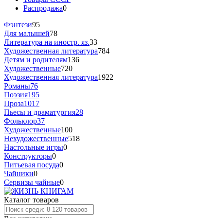
Распродажа
0
Фэнтези
95
Для малышей
78
Литература на иностр. яз.
33
Художественная литература
784
Детям и родителям
136
Художественные
720
Художественная литература
1922
Романы
76
Поэзия
195
Проза
1017
Пьесы и драматургия
28
Фольклор
37
Художественные
100
Нехудожественные
518
Настольные игры
0
Конструкторы
0
Питьевая посуда
0
Чайники
0
Сервизы чайные
0
Каталог товаров