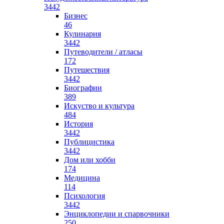
3442
Бизнес
46
Кулинария
3442
Путеводители / атласы
172
Путешествия
3442
Биографии
389
Искуство и культура
484
История
3442
Публицистика
3442
Дом или хобби
174
Медицина
114
Психология
3442
Энциклопедии и спарвочники
250