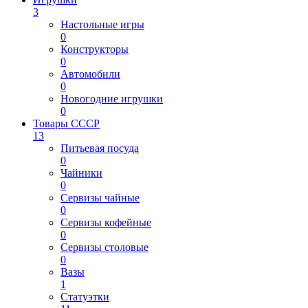
3
Настольные игры
0
Конструкторы
0
Автомобили
0
Новогодние игрушки
0
Товары СССР
13
Питьевая посуда
0
Чайники
0
Сервизы чайные
0
Сервизы кофейные
0
Сервизы столовые
0
Вазы
1
Статуэтки