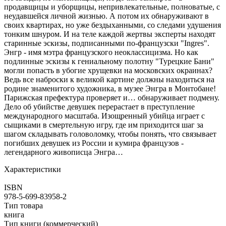
продавщицы и уборщицы, непривлекательные, полноватые, с
неудавшейся личной жизнью. А потом их обнаруживают в
своих квартирах, но уже бездыханными, со следами удушения
тонким шнуром. И на теле каждой жертвы эксперты находят
старинные эскизы, подписанными по-французски "Ingres".
Энгр - имя мэтра французского неоклассицизма. Но как
подлинные эскизы к гениальному полотну "Турецкие Бани"
могли попасть в убогие хрущевки на московских окраинах?
Ведь все наброски к великой картине должны находиться на
родине знаменитого художника, в музее Энгра в Монтобане!
Парижская префектура проверяет и… обнаруживает подмену.
Дело об убийстве девушек перерастает в преступление
международного масштаба. Изощренный убийца играет с
сыщиками в смертельную игру, где им приходится шаг за
шагом складывать головоломку, чтобы понять, что связывает
погибших девушек из России и кумира французов -
легендарного живописца Энгра…
Характеристики
ISBN
978-5-699-83958-2
Тип товара
книга
Тип книги (коммерческий)