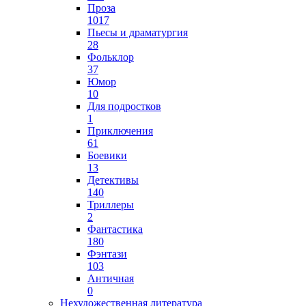
Проза
1017
Пьесы и драматургия
28
Фольклор
37
Юмор
10
Для подростков
1
Приключения
61
Боевики
13
Детективы
140
Триллеры
2
Фантастика
180
Фэнтази
103
Античная
0
Нехудожественная литература