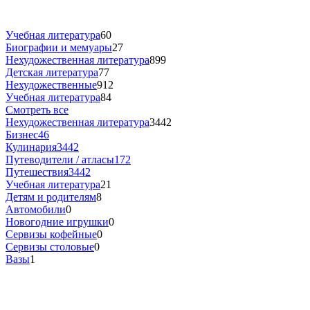
Учебная литература
60
Биографии и мемуары
27
Нехудожественная литература
899
Детская литература
77
Нехудожественные
912
Учебная литература
84
Смотреть все
Нехудожественная литература
3442
Бизнес
46
Кулинария
3442
Путеводители / атласы
172
Путешествия
3442
Учебная литература
21
Детям и родителям
8
Автомобили
0
Новогодние игрушки
0
Сервизы кофейные
0
Сервизы столовые
0
Вазы
1