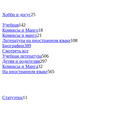
Хобби и досуг
25
Учебная
142
Комиксы и Манго
18
Комиксы и манго
21
Литература на иностранном языке
108
Биографии
389
Смотреть все
Учебная литература
506
Детям и родителям
297
Комиксы и Манга
32
На иностранном языке
565
Статуэтки
11