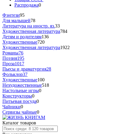
Распродажа
0
Фэнтези
95
Для малышей
78
Литература на иностр. яз.
33
Художественная литература
784
Детям и родителям
136
Художественные
720
Художественная литература
1922
Романы
76
Поэзия
195
Проза
1017
Пьесы и драматургия
28
Фольклор
37
Художественные
100
Нехудожественные
518
Настольные игры
0
Конструкторы
0
Питьевая посуда
0
Чайники
0
Сервизы чайные
0
Каталог товаров