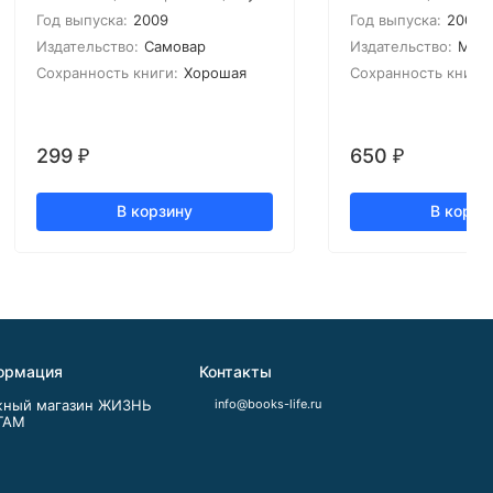
Год выпуска:
2009
Год выпуска:
2008
Издательство:
Самовар
Издательство:
Марк
Сохранность книги:
Хорошая
Сохранность книги:
299
650
₽
₽
В корзину
В корзи
ормация
Контакты
ный магазин ЖИЗНЬ
info@books-life.ru
ГАМ