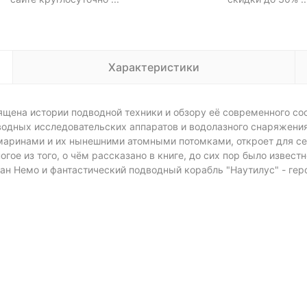
Характеристики
щена истории подводной техники и обзору её современного сос
водных исследовательских аппаратов и водолазного снаряжения
маринами и их нынешними атомными потомками, откроет для с
гое из того, о чём рассказано в книге, до сих пор было извес
тан Немо и фантастический подводный корабль "Наутилус" - ге