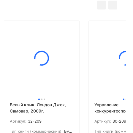
Белый клык. Лондон Джек,
Управление
Самовар, 2009г.
конкурентоспособ
организации. Учеб
Артикул:
32-209
Артикул:
30-209
Фатхутдинов Р. А.
ДС, 2008г.
Тип книги (коммерческий):
Букинистика
Тип книги (коммерч