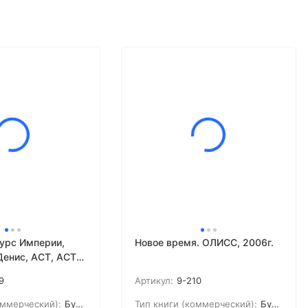
урс Империи,
Новое время. ОЛИСС, 2006г.
енис, АСТ, АСТ
8г.
9
Артикул:
9-210
оммерческий):
Букинистика
Тип книги (коммерческий):
Букинистика