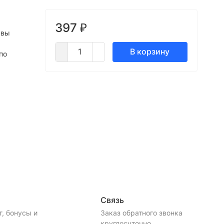
397
₽
 вы
В корзину
по
Связь
, бонусы и
Заказ обратного звонка
.
круглосуточно ...