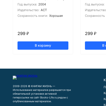
Год выпуска:
2004
Год выпуска:
Издательство:
АСТ
Издательство
Сохранность книги:
Хорошая
Сохранность 
299
299
₽
₽
В корзину
В 
К
2009-2026 © КНИГАМ ЖИЗНЬ —
П
Использование материалов разрешается при
К
обязательной установке активной
гиперссылки на сайт Books-Life.ru рядом с
К
опубликованным материалом.
К