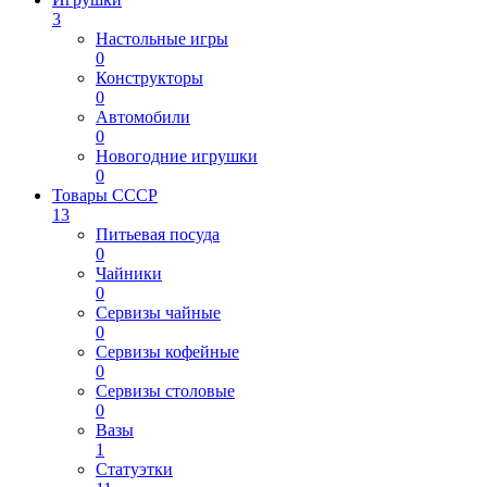
3
Настольные игры
0
Конструкторы
0
Автомобили
0
Новогодние игрушки
0
Товары СССР
13
Питьевая посуда
0
Чайники
0
Сервизы чайные
0
Сервизы кофейные
0
Сервизы столовые
0
Вазы
1
Статуэтки