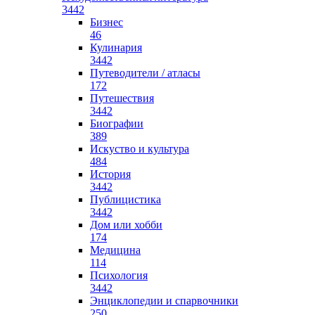
3442
Бизнес
46
Кулинария
3442
Путеводители / атласы
172
Путешествия
3442
Биографии
389
Искуство и культура
484
История
3442
Публицистика
3442
Дом или хобби
174
Медицина
114
Психология
3442
Энциклопедии и спарвочники
250