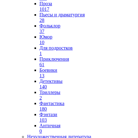
Проза
1017
Пьесы и драматургия
28
Фольклор
37
Юмор
10
Для подростков
1
Приключения
61
Боевики
13
Детективы
140
Триллеры
2
Фантастика
180
Фэнтази
103
Античная
0
Нехудожественная литература