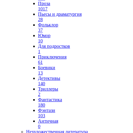
Проза
1017
Пьесы и драматургия
28
Фольклор
37
Юмор
10
Для подростков
1
Приключения
61
Боевики
13
Детективы
140
Триллеры
2
Фантастика
180
Фэнтази
103
Античная
0
Нехудожественная литература