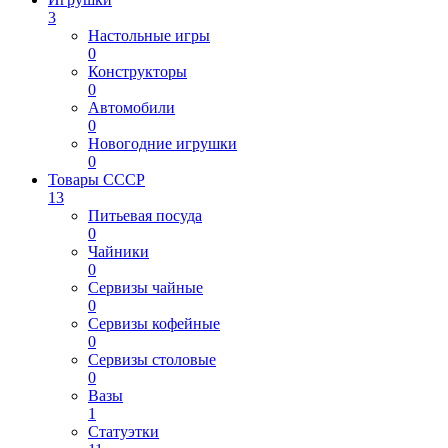
3
Настольные игры
0
Конструкторы
0
Автомобили
0
Новогодние игрушки
0
Товары СССР
13
Питьевая посуда
0
Чайники
0
Сервизы чайные
0
Сервизы кофейные
0
Сервизы столовые
0
Вазы
1
Статуэтки