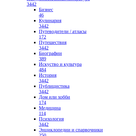
3442
Бизнес
46
Кулинария
3442
Путеводители / атласы
172
Путешествия
3442
Биографии
389
Искуство и культура
484
История
3442
Публицистика
3442
Дом или хобби
174
Медицина
114
Психология
3442
Энциклопедии и спарвочники
250