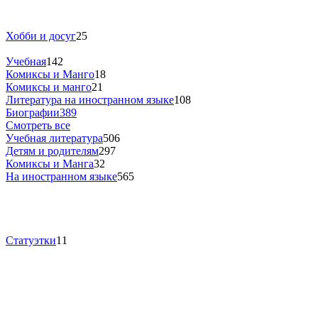
Хобби и досуг
25
Учебная
142
Комиксы и Манго
18
Комиксы и манго
21
Литература на иностранном языке
108
Биографии
389
Смотреть все
Учебная литература
506
Детям и родителям
297
Комиксы и Манга
32
На иностранном языке
565
Статуэтки
11