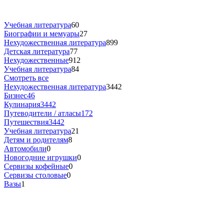
Учебная литература
60
Биографии и мемуары
27
Нехудожественная литература
899
Детская литература
77
Нехудожественные
912
Учебная литература
84
Смотреть все
Нехудожественная литература
3442
Бизнес
46
Кулинария
3442
Путеводители / атласы
172
Путешествия
3442
Учебная литература
21
Детям и родителям
8
Автомобили
0
Новогодние игрушки
0
Сервизы кофейные
0
Сервизы столовые
0
Вазы
1