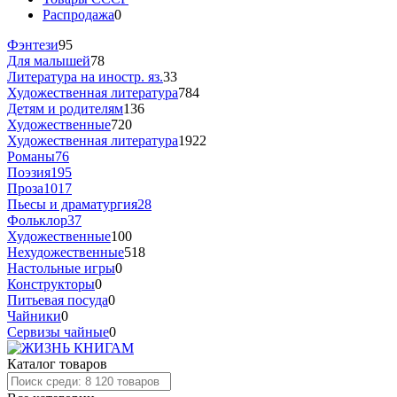
Распродажа
0
Фэнтези
95
Для малышей
78
Литература на иностр. яз.
33
Художественная литература
784
Детям и родителям
136
Художественные
720
Художественная литература
1922
Романы
76
Поэзия
195
Проза
1017
Пьесы и драматургия
28
Фольклор
37
Художественные
100
Нехудожественные
518
Настольные игры
0
Конструкторы
0
Питьевая посуда
0
Чайники
0
Сервизы чайные
0
Каталог товаров