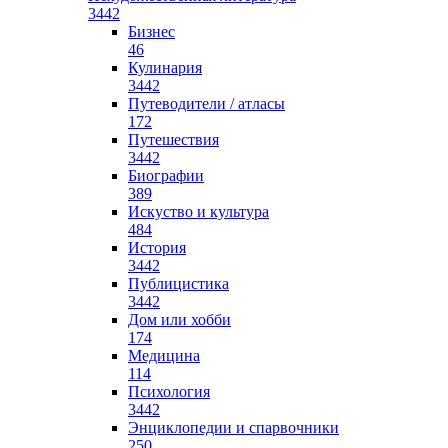
3442
Бизнес
46
Кулинария
3442
Путеводители / атласы
172
Путешествия
3442
Биографии
389
Искуство и культура
484
История
3442
Публицистика
3442
Дом или хобби
174
Медицина
114
Психология
3442
Энциклопедии и спарвочники
250