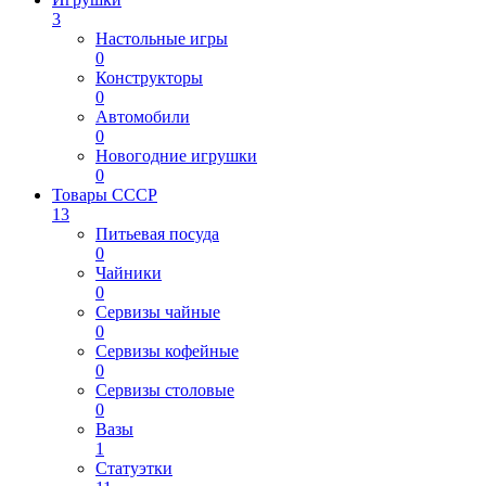
3
Настольные игры
0
Конструкторы
0
Автомобили
0
Новогодние игрушки
0
Товары СССР
13
Питьевая посуда
0
Чайники
0
Сервизы чайные
0
Сервизы кофейные
0
Сервизы столовые
0
Вазы
1
Статуэтки