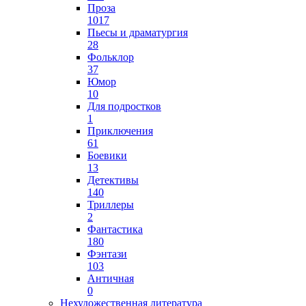
Проза
1017
Пьесы и драматургия
28
Фольклор
37
Юмор
10
Для подростков
1
Приключения
61
Боевики
13
Детективы
140
Триллеры
2
Фантастика
180
Фэнтази
103
Античная
0
Нехудожественная литература