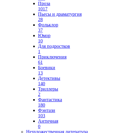
Проза
1017
Пьесы и драматургия
28
Фольклор
37
Юмор
10
Для подростков
1
Приключения
61
Боевики
13
Детективы
140
Триллеры
2
Фантастика
180
Фэнтази
103
Античная
0
Нехудожественная литература