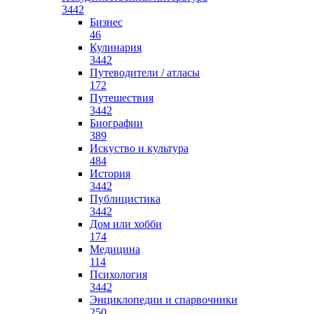
3442
Бизнес
46
Кулинария
3442
Путеводители / атласы
172
Путешествия
3442
Биографии
389
Искуство и культура
484
История
3442
Публицистика
3442
Дом или хобби
174
Медицина
114
Психология
3442
Энциклопедии и спарвочники
250