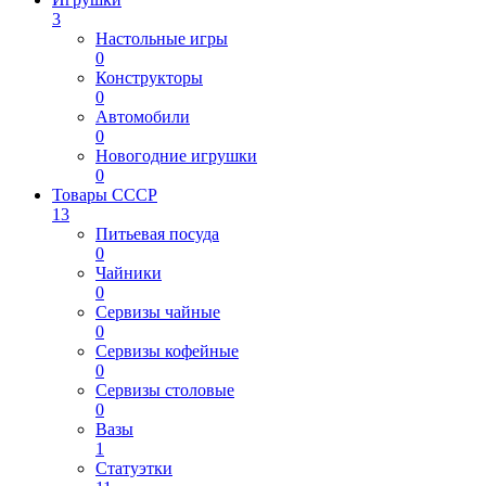
3
Настольные игры
0
Конструкторы
0
Автомобили
0
Новогодние игрушки
0
Товары СССР
13
Питьевая посуда
0
Чайники
0
Сервизы чайные
0
Сервизы кофейные
0
Сервизы столовые
0
Вазы
1
Статуэтки