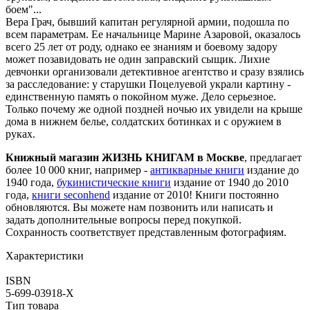
боем"...
Вера Грач, бывший капитан регулярной армии, подошла по
всем параметрам. Ее начальнице Марине Азаровой, оказалось
всего 25 лет от роду, однако ее знаниям и боевому задору
может позавидовать не один заправский сыщик. Лихие
девчонки организовали детективное агентство и сразу взялись
за расследование: у старушки Поцелуевой украли картину -
единственную память о покойном муже. Дело серьезное.
Только почему же одной поздней ночью их увидели на крыше
дома в нижнем белье, солдатских ботинках и с оружием в
руках.
Книжный магазин ЖИЗНЬ КНИГАМ в Москве
, предлагает
более 10 000 книг, например -
антикварные книги
издание до
1940 года,
букинистические книги
издание от 1940 до 2010
года,
книги seconhend
издание от 2010! Книги постоянно
обновляются. Вы можете нам позвонить или написать и
задать дополнительные вопросы перед покупкой.
Сохранность соответствует представленным фотографиям.
Характеристики
ISBN
5-699-03918-Х
Тип товара