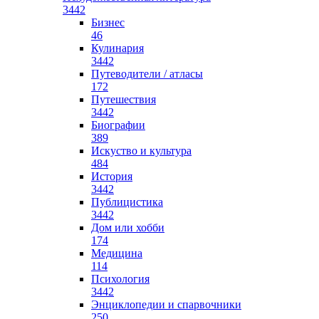
3442
Бизнес
46
Кулинария
3442
Путеводители / атласы
172
Путешествия
3442
Биографии
389
Искуство и культура
484
История
3442
Публицистика
3442
Дом или хобби
174
Медицина
114
Психология
3442
Энциклопедии и спарвочники
250