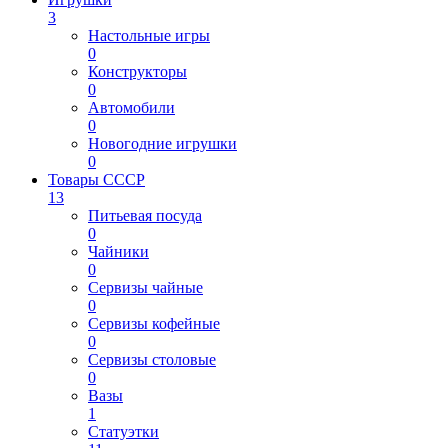
3
Настольные игры
0
Конструкторы
0
Автомобили
0
Новогодние игрушки
0
Товары СССР
13
Питьевая посуда
0
Чайники
0
Сервизы чайные
0
Сервизы кофейные
0
Сервизы столовые
0
Вазы
1
Статуэтки