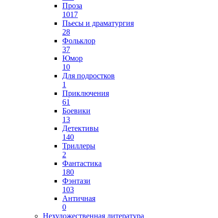
Проза
1017
Пьесы и драматургия
28
Фольклор
37
Юмор
10
Для подростков
1
Приключения
61
Боевики
13
Детективы
140
Триллеры
2
Фантастика
180
Фэнтази
103
Античная
0
Нехудожественная литература