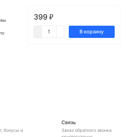
399
₽
 вы
В корзину
по
Связь
, бонусы и
Заказ обратного звонка
.
круглосуточно ...