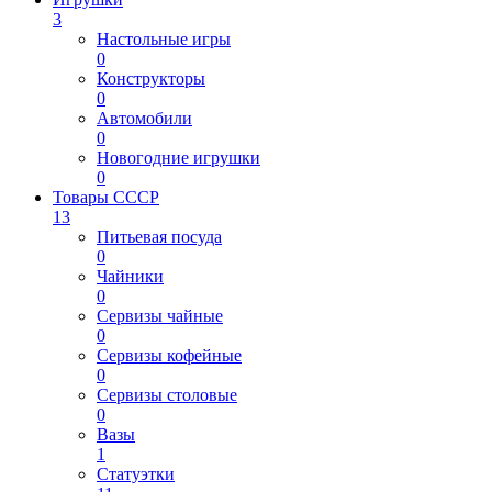
3
Настольные игры
0
Конструкторы
0
Автомобили
0
Новогодние игрушки
0
Товары СССР
13
Питьевая посуда
0
Чайники
0
Сервизы чайные
0
Сервизы кофейные
0
Сервизы столовые
0
Вазы
1
Статуэтки