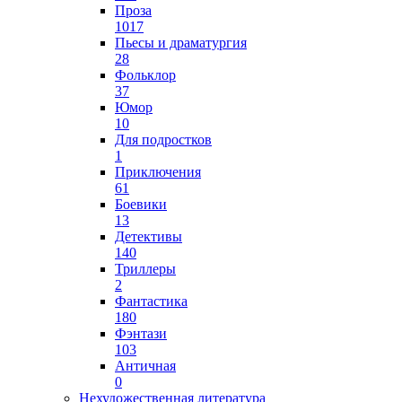
Проза
1017
Пьесы и драматургия
28
Фольклор
37
Юмор
10
Для подростков
1
Приключения
61
Боевики
13
Детективы
140
Триллеры
2
Фантастика
180
Фэнтази
103
Античная
0
Нехудожественная литература