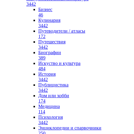
3442
Бизнес
46
Кулинария
3442
Путеводители / атласы
172
Путешествия
3442
Биографии
389
Искуство и культура
484
История
3442
Публицистика
3442
Дом или хобби
174
Медицина
114
Психология
3442
Энциклопедии и спарвочники
250