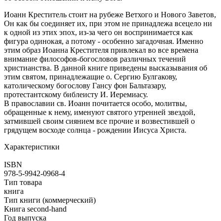
Иоанн Креститель стоит на рубеже Ветхого и Нового Заветов,
Он как бы соединяет их, при этом не принадлежа всецело ни
к одной из этих эпох, из-за чего он воспринимается как
фигура одинокая, а потому - особенно загадочная. Именно
этим образ Иоанна Крестителя привлекал во все времена
внимание философов-богословов различных течений
христианства. В данной книге приведены высказывания об
этим святом, принадлежащие о. Сергию Булгакову,
католическому богослову Гансу фон Бальтазару,
протестантскому библеисту И. Иеремиасу.
В православии св. Иоанн почитается особо, молитвы,
обращенные к нему, именуют святого утренней звездой,
затмившей своим сиянием все прочие и возвестившей о
грядущем восходе солнца - рождении Иисуса Христа.
Характеристики
ISBN
978-5-9942-0968-4
Тип товара
книга
Тип книги (коммерческий)
Книга second-hand
Год выпуска