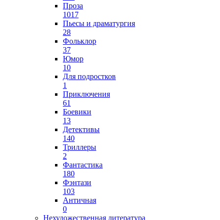
Проза
1017
Пьесы и драматургия
28
Фольклор
37
Юмор
10
Для подростков
1
Приключения
61
Боевики
13
Детективы
140
Триллеры
2
Фантастика
180
Фэнтази
103
Античная
0
Нехудожественная литература