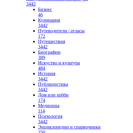
3442
Бизнес
46
Кулинария
3442
Путеводители / атласы
172
Путешествия
3442
Биографии
389
Искуство и культура
484
История
3442
Публицистика
3442
Дом или хобби
174
Медицина
114
Психология
3442
Энциклопедии и спарвочники
250