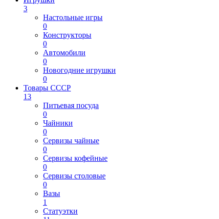
3
Настольные игры
0
Конструкторы
0
Автомобили
0
Новогодние игрушки
0
Товары СССР
13
Питьевая посуда
0
Чайники
0
Сервизы чайные
0
Сервизы кофейные
0
Сервизы столовые
0
Вазы
1
Статуэтки