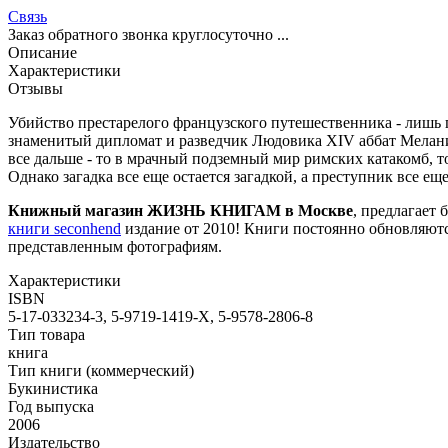
Связь
Заказ обратного звонка круглосуточно ...
Описание
Характеристики
Отзывы
Убийство престарелого французского путешественника - лишь п
знаменитый дипломат и разведчик Людовика XIV аббат Мелани и
все дальше - то в мрачный подземный мир римских катакомб, т
Однако загадка все еще остается загадкой, а преступник все
Книжный магазин ЖИЗНЬ КНИГАМ в Москве
, предлагает 
книги seconhend
издание от 2010! Книги постоянно обновляютс
представленным фотографиям.
Характеристики
ISBN
5-17-033234-3, 5-9719-1419-Х, 5-9578-2806-8
Тип товара
книга
Тип книги (коммерческий)
Букинистика
Год выпуска
2006
Издательство