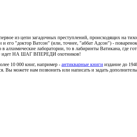
ервое из цепи загадочных преступлений, происходящих на тихом
 его "доктор Ватсон" (или, точнее, "аббат Адсон") - поварено
о в алхимические лаборатории, то в лабиринты Ватикана, где го
 еще идет НА ШАГ ВПЕРЕДИ охотников!
более 10 000 книг, например -
антикварные книги
издание до 194
я. Вы можете нам позвонить или написать и задать дополнитель