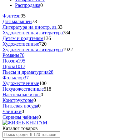
Распродажа
0
Фэнтези
95
Для малышей
78
Литература на иностр. яз.
33
Художественная литература
784
Детям и родителям
136
Художественные
720
Художественная литература
1922
Романы
76
Поэзия
195
Проза
1017
Пьесы и драматургия
28
Фольклор
37
Художественные
100
Нехудожественные
518
Настольные игры
0
Конструкторы
0
Питьевая посуда
0
Чайники
0
Сервизы чайные
0
Каталог товаров