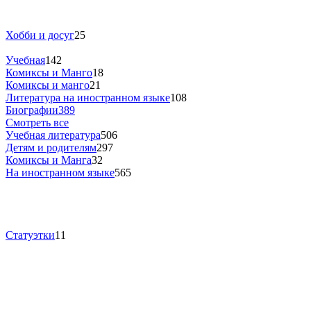
Хобби и досуг
25
Учебная
142
Комиксы и Манго
18
Комиксы и манго
21
Литература на иностранном языке
108
Биографии
389
Смотреть все
Учебная литература
506
Детям и родителям
297
Комиксы и Манга
32
На иностранном языке
565
Статуэтки
11