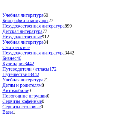
Учебная литература
60
Биографии и мемуары
27
Нехудожественная литература
899
Детская литература
77
Нехудожественные
912
Учебная литература
84
Смотреть все
Нехудожественная литература
3442
Бизнес
46
Кулинария
3442
Путеводители / атласы
172
Путешествия
3442
Учебная литература
21
Детям и родителям
8
Автомобили
0
Новогодние игрушки
0
Сервизы кофейные
0
Сервизы столовые
0
Вазы
1