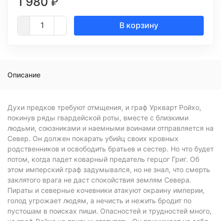
1 980
₽
В корзину
Описание
Духи предков требуют отмщения, и граф Уркварт Ройхо,
покинув ряды гвардейской роты, вместе с близкими
людьми, союзниками и наемными воинами отправляется на
Север. Он должен покарать убийц своих кровных
родственников и освободить братьев и сестер. Но что будет
потом, когда падет коварный предатель герцог Григ. Об
этом имперский граф задумывался, но не знал, что смерть
заклятого врага не даст спокойствия землям Севера.
Пираты и северные кочевники атакуют окраину империи,
голод угрожает людям, а нечисть и нежить бродит по
пустошам в поисках пиши. Опасностей и трудностей много,