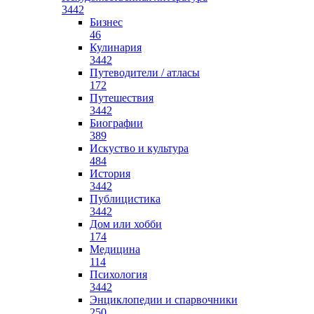
3442
Бизнес
46
Кулинария
3442
Путеводители / атласы
172
Путешествия
3442
Биографии
389
Искуство и культура
484
История
3442
Публицистика
3442
Дом или хобби
174
Медицина
114
Психология
3442
Энциклопедии и спарвочники
250