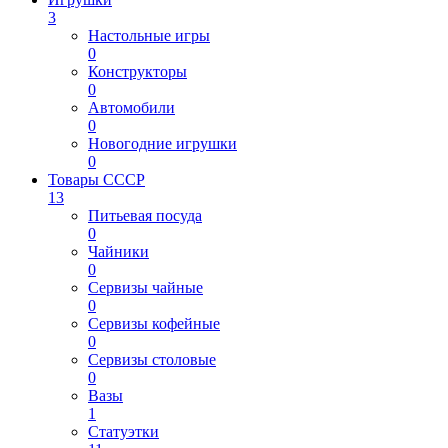
3
Настольные игры
0
Конструкторы
0
Автомобили
0
Новогодние игрушки
0
Товары СССР
13
Питьевая посуда
0
Чайники
0
Сервизы чайные
0
Сервизы кофейные
0
Сервизы столовые
0
Вазы
1
Статуэтки