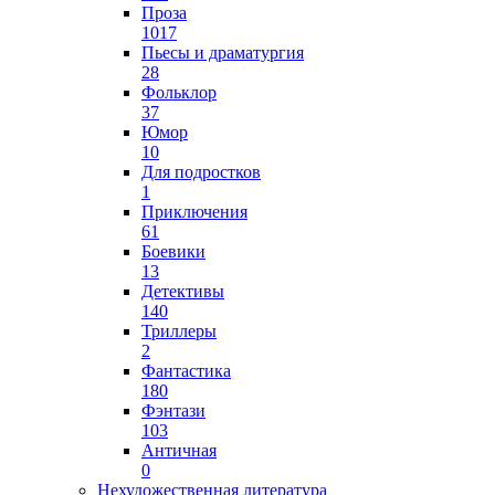
Проза
1017
Пьесы и драматургия
28
Фольклор
37
Юмор
10
Для подростков
1
Приключения
61
Боевики
13
Детективы
140
Триллеры
2
Фантастика
180
Фэнтази
103
Античная
0
Нехудожественная литература