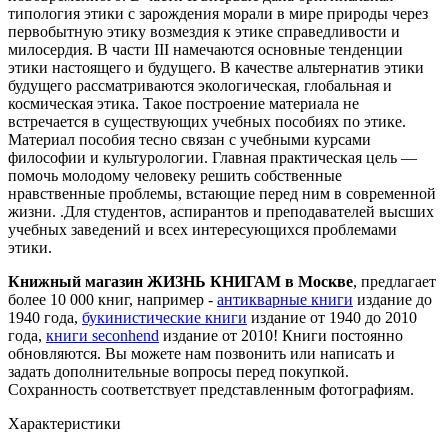
типология этики с зарождения морали в мире природы через
первобытную этику возмездия к этике справедливости и
милосердия. В части III намечаются основные тенденции
этики настоящего и будущего. В качестве альтернатив этики
будущего рассматриваются экологическая, глобальная и
космическая этика. Такое построение материала не
встречается в существующих учебных пособиях по этике.
Материал пособия тесно связан с учебными курсами
философии и культурологии. Главная практическая цель —
помочь молодому человеку решить собственные
нравственные проблемы, встающие перед ним в современной
жизни. .Для студентов, аспирантов и преподавателей высших
учебных заведений и всех интересующихся проблемами
этики.
Книжный магазин ЖИЗНЬ КНИГАМ в Москве
, предлагает
более 10 000 книг, например -
антикварные книги
издание до
1940 года,
букинистические книги
издание от 1940 до 2010
года,
книги seconhend
издание от 2010! Книги постоянно
обновляются. Вы можете нам позвонить или написать и
задать дополнительные вопросы перед покупкой.
Сохранность соответствует представленным фотографиям.
Характеристики