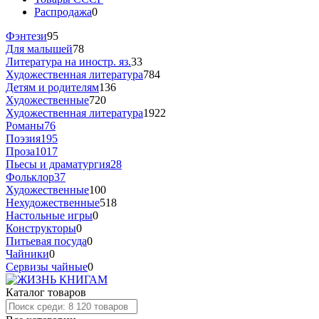
Распродажа
0
Фэнтези
95
Для малышей
78
Литература на иностр. яз.
33
Художественная литература
784
Детям и родителям
136
Художественные
720
Художественная литература
1922
Романы
76
Поэзия
195
Проза
1017
Пьесы и драматургия
28
Фольклор
37
Художественные
100
Нехудожественные
518
Настольные игры
0
Конструкторы
0
Питьевая посуда
0
Чайники
0
Сервизы чайные
0
Каталог товаров