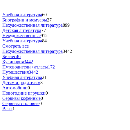
Учебная литература
60
Биографии и мемуары
27
Нехудожественная литература
899
Детская литература
77
Нехудожественные
912
Учебная литература
84
Смотреть все
Нехудожественная литература
3442
Бизнес
46
Кулинария
3442
Путеводители / атласы
172
Путешествия
3442
Учебная литература
21
Детям и родителям
8
Автомобили
0
Новогодние игрушки
0
Сервизы кофейные
0
Сервизы столовые
0
Вазы
1