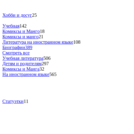
Хобби и досуг
25
Учебная
142
Комиксы и Манго
18
Комиксы и манго
21
Литература на иностранном языке
108
Биографии
389
Смотреть все
Учебная литература
506
Детям и родителям
297
Комиксы и Манга
32
На иностранном языке
565
Статуэтки
11