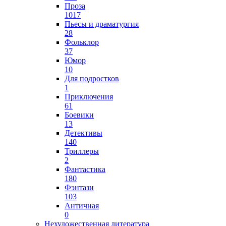
Проза
1017
Пьесы и драматургия
28
Фольклор
37
Юмор
10
Для подростков
1
Приключения
61
Боевики
13
Детективы
140
Триллеры
2
Фантастика
180
Фэнтази
103
Античная
0
Нехудожественная литература