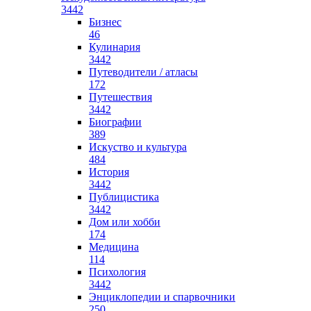
3442
Бизнес
46
Кулинария
3442
Путеводители / атласы
172
Путешествия
3442
Биографии
389
Искуство и культура
484
История
3442
Публицистика
3442
Дом или хобби
174
Медицина
114
Психология
3442
Энциклопедии и спарвочники
250