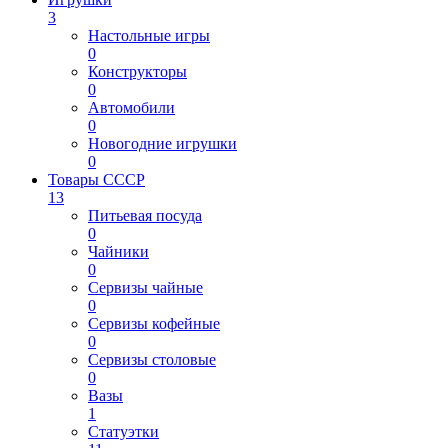
3
Настольные игры
0
Конструкторы
0
Автомобили
0
Новогодние игрушки
0
Товары СССР
13
Питьевая посуда
0
Чайники
0
Сервизы чайные
0
Сервизы кофейные
0
Сервизы столовые
0
Вазы
1
Статуэтки