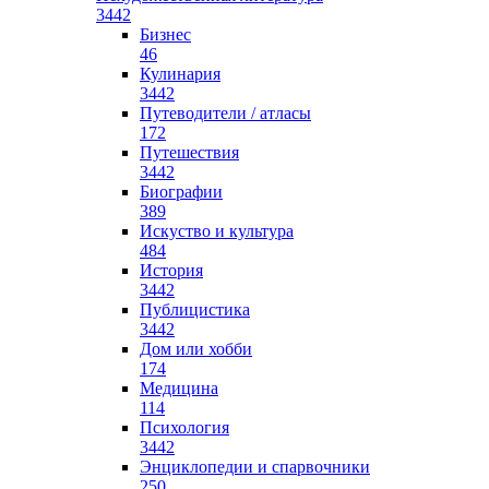
3442
Бизнес
46
Кулинария
3442
Путеводители / атласы
172
Путешествия
3442
Биографии
389
Искуство и культура
484
История
3442
Публицистика
3442
Дом или хобби
174
Медицина
114
Психология
3442
Энциклопедии и спарвочники
250