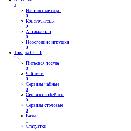
3
Настольные игры
0
Конструкторы
0
Автомобили
0
Новогодние игрушки
0
Товары СССР
13
Питьевая посуда
0
Чайники
0
Сервизы чайные
0
Сервизы кофейные
0
Сервизы столовые
0
Вазы
1
Статуэтки