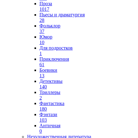
Проза
1017
Пьесы и драматургия
28
Фольклор
37
Юмор
10
Для подростков
1
Приключения
61
Боевики
13
Детективы
140
Триллеры
2
Фантастика
180
Фэнтази
103
Античная
0
Нехудожественная литература