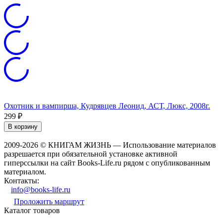
Охотник и вампирша, Кудрявцев Леонид, АСТ, Люкс, 2008г.
Г
М
299
₽
2
В корзину
2009-2026 © КНИГАМ ЖИЗНЬ — Использование материалов
разрешается при обязательной установке активной
гиперссылки на сайт Books-Life.ru рядом с опубликованным
материалом.
Контакты:
info@books-life.ru
Проложить маршрут
Каталог товаров