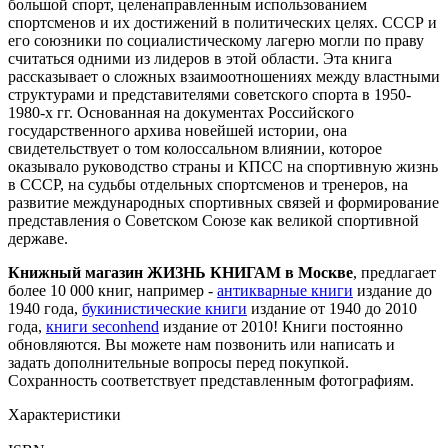
большой спорт, целенаправленным использованием
спортсменов и их достижений в политических целях. СССР и
его союзники по социалистическому лагерю могли по праву
считаться одними из лидеров в этой области. Эта книга
рассказывает о сложных взаимоотношениях между властными
структурами и представителями советского спорта в 1950-
1980-х гг. Основанная на документах Российского
государственного архива новейшей истории, она
свидетельствует о том колоссальном влиянии, которое
оказывало руководство страны и КПСС на спортивную жизнь
в СССР, на судьбы отдельных спортсменов и тренеров, на
развитие международных спортивных связей и формирование
представления о Советском Союзе как великой спортивной
державе.
Книжный магазин ЖИЗНЬ КНИГАМ в Москве
, предлагает
более 10 000 книг, например -
антикварные книги
издание до
1940 года,
букинистические книги
издание от 1940 до 2010
года,
книги seconhend
издание от 2010! Книги постоянно
обновляются. Вы можете нам позвонить или написать и
задать дополнительные вопросы перед покупкой.
Сохранность соответствует представленным фотографиям.
Характеристики