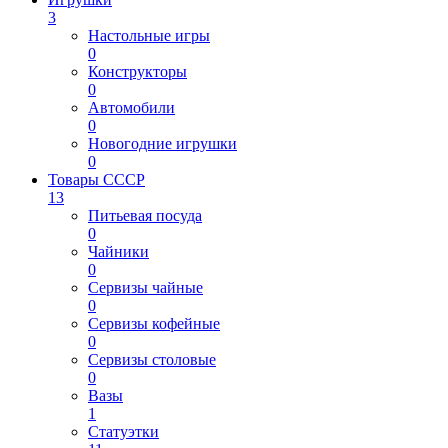
3
Настольные игры
0
Конструкторы
0
Автомобили
0
Новогодние игрушки
0
Товары СССР
13
Питьевая посуда
0
Чайники
0
Сервизы чайные
0
Сервизы кофейные
0
Сервизы столовые
0
Вазы
1
Статуэтки