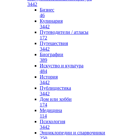
3442
Бизнес
46
Кулинария
3442
Путеводители / атласы
172
Путешествия
3442
Биографии
389
Искуство и культура
484
История
3442
Публицистика
3442
Дом или хобби
174
Медицина
114
Психология
3442
Энциклопедии и спарвочники
250