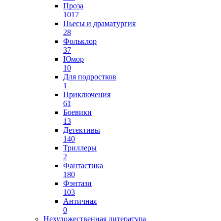
Проза
1017
Пьесы и драматургия
28
Фольклор
37
Юмор
10
Для подростков
1
Приключения
61
Боевики
13
Детективы
140
Триллеры
2
Фантастика
180
Фэнтази
103
Античная
0
Нехудожественная литература