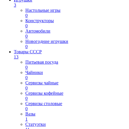
3
Настольные игры
0
Конструкторы
0
Автомобили
0
Новогодние игрушки
0
Товары СССР
13
Питьевая посуда
0
Чайники
0
Сервизы чайные
0
Сервизы кофейные
0
Сервизы столовые
0
Вазы
1
Статуэтки