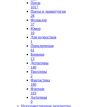
Проза
1017
Пьесы и драматургия
28
Фольклор
37
Юмор
10
Для подростков
1
Приключения
61
Боевики
13
Детективы
140
Триллеры
2
Фантастика
180
Фэнтази
103
Античная
0
Нехудожественная литература