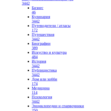
3442
Бизнес
46
Кулинария
3442
Путеводители / атласы
172
Путешествия
3442
Биографии
389
Искуство и культура
484
История
3442
Публицистика
3442
Дом или хобби
174
Медицина
114
Психология
3442
Энциклопедии и спарвочники
250