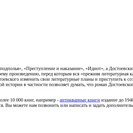
подполья», «Преступление и наказание», «Идиот», а Достоевски
оему произведению, перед которым вся «прежняя литературная ка
стоевского изменить свои литературные планы и приступить к
й истории в частности позволяет думать, что роман Достоевско
более 10 000 книг, например -
антикварные книги
издание до 194
я. Вы можете нам позвонить или написать и задать дополнитель