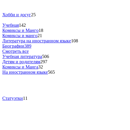
Хобби и досуг
25
Учебная
142
Комиксы и Манго
18
Комиксы и манго
21
Литература на иностранном языке
108
Биографии
389
Смотреть все
Учебная литература
506
Детям и родителям
297
Комиксы и Манга
32
На иностранном языке
565
Статуэтки
11