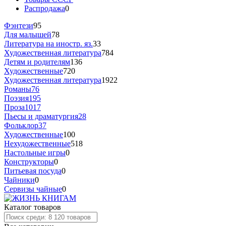
Распродажа
0
Фэнтези
95
Для малышей
78
Литература на иностр. яз.
33
Художественная литература
784
Детям и родителям
136
Художественные
720
Художественная литература
1922
Романы
76
Поэзия
195
Проза
1017
Пьесы и драматургия
28
Фольклор
37
Художественные
100
Нехудожественные
518
Настольные игры
0
Конструкторы
0
Питьевая посуда
0
Чайники
0
Сервизы чайные
0
Каталог товаров