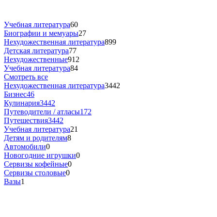
Учебная литература
60
Биографии и мемуары
27
Нехудожественная литература
899
Детская литература
77
Нехудожественные
912
Учебная литература
84
Смотреть все
Нехудожественная литература
3442
Бизнес
46
Кулинария
3442
Путеводители / атласы
172
Путешествия
3442
Учебная литература
21
Детям и родителям
8
Автомобили
0
Новогодние игрушки
0
Сервизы кофейные
0
Сервизы столовые
0
Вазы
1