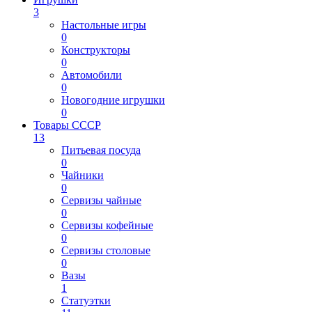
3
Настольные игры
0
Конструкторы
0
Автомобили
0
Новогодние игрушки
0
Товары СССР
13
Питьевая посуда
0
Чайники
0
Сервизы чайные
0
Сервизы кофейные
0
Сервизы столовые
0
Вазы
1
Статуэтки