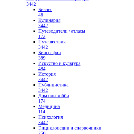
3442
Бизнес
46
Кулинария
3442
Путеводители / атласы
172
Путешествия
3442
Биографии
389
Искуство и культура
484
История
3442
Публицистика
3442
Дом или хобби
174
Медицина
114
Психология
3442
Энциклопедии и спарвочники
250