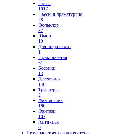
Проза
1017
Пьесы и драматургия
28
Фольклор
37
Юмор
10
Для подростков
1
Приключения
61
Боевики
13
Детективы
140
Триллеры
2
Фантастика
180
Фэнтази
103
Античная
0
Нехудожественная литература