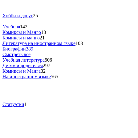
Хобби и досуг
25
Учебная
142
Комиксы и Манго
18
Комиксы и манго
21
Литература на иностранном языке
108
Биографии
389
Смотреть все
Учебная литература
506
Детям и родителям
297
Комиксы и Манга
32
На иностранном языке
565
Статуэтки
11