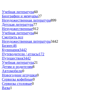
Учебная литература
60
Биографии и мемуары
27
Нехудожественная литература
899
Детская литература
77
Нехудожественные
912
Учебная литература
84
Смотреть все
Нехудожественная литература
3442
Бизнес
46
Кулинария
3442
Путеводители / атласы
172
Путешествия
3442
Учебная литература
21
Детям и родителям
8
Автомобили
0
Новогодние игрушки
0
Сервизы кофейные
0
Сервизы столовые
0
Вазы
1