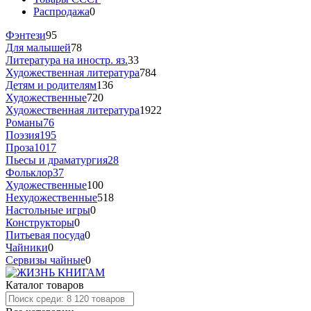
Распродажа
0
Фэнтези
95
Для малышей
78
Литература на иностр. яз.
33
Художественная литература
784
Детям и родителям
136
Художественные
720
Художественная литература
1922
Романы
76
Поэзия
195
Проза
1017
Пьесы и драматургия
28
Фольклор
37
Художественные
100
Нехудожественные
518
Настольные игры
0
Конструкторы
0
Питьевая посуда
0
Чайники
0
Сервизы чайные
0
Каталог товаров