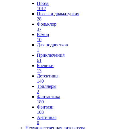
Проза
1017
Пьесы и драматургия
28
Фольклор
37
Юмор
10
Для подростков
1
Приключения
61
Боевики
13
Детективы
140
Триллеры
2
Фантастика
180
Фэнтази
103
Античная
0
Нехудожественная литература