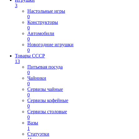
3
Настольные игры
0
Конструкторы
0
Автомобили
0
Новогодние игрушки
0
Товары СССР
13
Питьевая посуда
0
Чайники
0
Сервизы чайные
0
Сервизы кофейные
0
Сервизы столовые
0
Вазы
1
Статуэтки