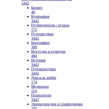
3442
Бизнес
46
Кулинария
3442
Путеводители / атласы
172
Путешествия
3442
Биографии
389
Искуство и культура
484
История
3442
Публицистика
3442
Дом или хобби
174
Медицина
114
Психология
3442
Энциклопедии и спарвочники
250