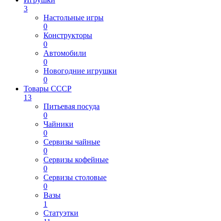
3
Настольные игры
0
Конструкторы
0
Автомобили
0
Новогодние игрушки
0
Товары СССР
13
Питьевая посуда
0
Чайники
0
Сервизы чайные
0
Сервизы кофейные
0
Сервизы столовые
0
Вазы
1
Статуэтки