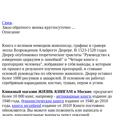
Связь
Заказ обратного звонка круглосуточно ...
Описание
Книга о великом немецком живописце, графике и гравере
эпохи Возрождения Альбрехте Дюрере. В 1523-1528 годах
Дюрер опубликовал теоретические трактаты "Руководство к
измерению циркулем и линейкой" и "Четыре книги о
пропорциях человека", вобравшие в себя выводы, к которым
он пришел в результате изучения пропорций, и ставшие
основой руководства по обучению живописи. Дюрер оставил
более 1000 рисунков и акварелей. В основном он работал
серебряным карандашом, кистью, тушью, пером и углем.
Книжный магазин ЖИЗНЬ КНИГАМ в Москве
, предлагает
более 10 000 книг, например -
антикварные книги
издание до
1940 года,
букинистические книги
издание от 1940 до 2010
года,
книги seconhend
издание от 2010! Книги постоянно
обновляются. Вы можете нам позвонить или написать и
задать дополнительные вопросы перед покупкой.