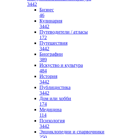
3442
Бизнес
46
Кулинария
3442
Путеводители / атласы
172
Путешествия
3442
Биографии
389
Искуство и культура
484
История
3442
Публицистика
3442
Дом или хобби
174
Медицина
114
Психология
3442
Энциклопедии и спарвочники
250