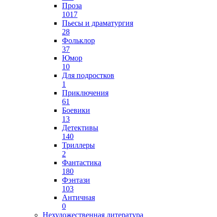
Проза
1017
Пьесы и драматургия
28
Фольклор
37
Юмор
10
Для подростков
1
Приключения
61
Боевики
13
Детективы
140
Триллеры
2
Фантастика
180
Фэнтази
103
Античная
0
Нехудожественная литература