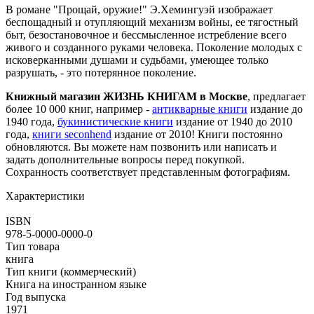
В романе "Прощай, оружие!" Э.Хемингуэй изображает
беспощадный и отупляющий механизм войны, ее тягостный
быт, безостановочное и бессмысленное истребление всего
живого и созданного руками человека. Поколение молодых с
исковерканными душами и судьбами, умеющее только
разрушать, - это потерянное поколение.
Книжный магазин ЖИЗНЬ КНИГАМ в Москве
, предлагает
более 10 000 книг, например -
антикварные книги
издание до
1940 года,
букинистические книги
издание от 1940 до 2010
года,
книги seconhend
издание от 2010! Книги постоянно
обновляются. Вы можете нам позвонить или написать и
задать дополнительные вопросы перед покупкой.
Сохранность соответствует представленным фотографиям.
Характеристики
ISBN
978-5-0000-0000-0
Тип товара
книга
Тип книги (коммерческий)
Книга на иностранном языке
Год выпуска
1971