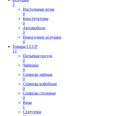
3
Настольные игры
0
Конструкторы
0
Автомобили
0
Новогодние игрушки
0
Товары СССР
13
Питьевая посуда
0
Чайники
0
Сервизы чайные
0
Сервизы кофейные
0
Сервизы столовые
0
Вазы
1
Статуэтки