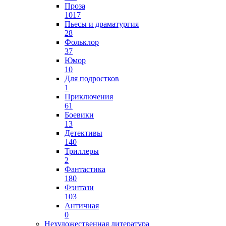
Проза
1017
Пьесы и драматургия
28
Фольклор
37
Юмор
10
Для подростков
1
Приключения
61
Боевики
13
Детективы
140
Триллеры
2
Фантастика
180
Фэнтази
103
Античная
0
Нехудожественная литература