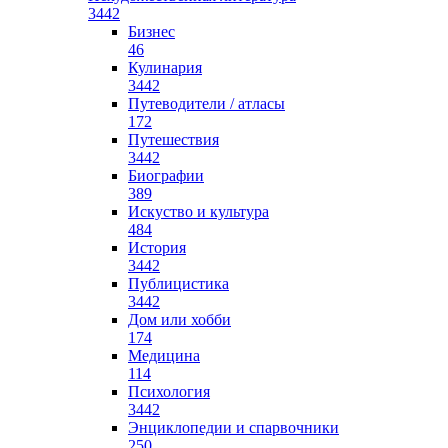
3442
Бизнес
46
Кулинария
3442
Путеводители / атласы
172
Путешествия
3442
Биографии
389
Искуство и культура
484
История
3442
Публицистика
3442
Дом или хобби
174
Медицина
114
Психология
3442
Энциклопедии и спарвочники
250