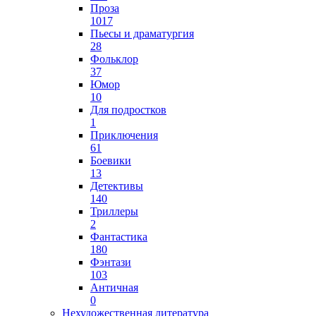
Проза
1017
Пьесы и драматургия
28
Фольклор
37
Юмор
10
Для подростков
1
Приключения
61
Боевики
13
Детективы
140
Триллеры
2
Фантастика
180
Фэнтази
103
Античная
0
Нехудожественная литература