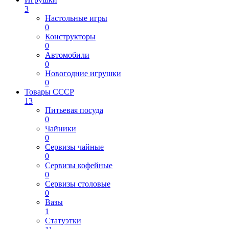
3
Настольные игры
0
Конструкторы
0
Автомобили
0
Новогодние игрушки
0
Товары СССР
13
Питьевая посуда
0
Чайники
0
Сервизы чайные
0
Сервизы кофейные
0
Сервизы столовые
0
Вазы
1
Статуэтки