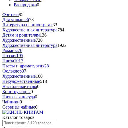
Распродажа
0
Фэнтези
95
Для малышей
78
Литература на иностр. яз.
33
Художественная литература
784
Детям и родителям
136
Художественные
720
Художественная литература
1922
Романы
76
Поэзия
195
Проза
1017
Пьесы и драматургия
28
Фольклор
37
Художественные
100
Нехудожественные
518
Настольные игры
0
Конструкторы
0
Питьевая посуда
0
Чайники
0
Сервизы чайные
0
Каталог товаров