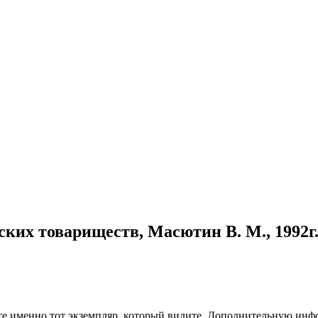
ских товариществ, Масютин В. М., 1992г
чите именно тот экземпляр, который видите. Дополнительную и