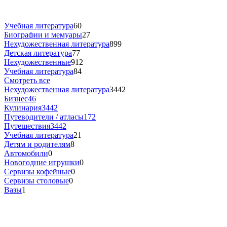
Учебная литература
60
Биографии и мемуары
27
Нехудожественная литература
899
Детская литература
77
Нехудожественные
912
Учебная литература
84
Смотреть все
Нехудожественная литература
3442
Бизнес
46
Кулинария
3442
Путеводители / атласы
172
Путешествия
3442
Учебная литература
21
Детям и родителям
8
Автомобили
0
Новогодние игрушки
0
Сервизы кофейные
0
Сервизы столовые
0
Вазы
1