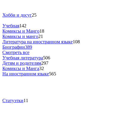
Хобби и досуг
25
Учебная
142
Комиксы и Манго
18
Комиксы и манго
21
Литература на иностранном языке
108
Биографии
389
Смотреть все
Учебная литература
506
Детям и родителям
297
Комиксы и Манга
32
На иностранном языке
565
Статуэтки
11