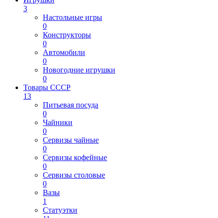
3
Настольные игры
0
Конструкторы
0
Автомобили
0
Новогодние игрушки
0
Товары СССР
13
Питьевая посуда
0
Чайники
0
Сервизы чайные
0
Сервизы кофейные
0
Сервизы столовые
0
Вазы
1
Статуэтки