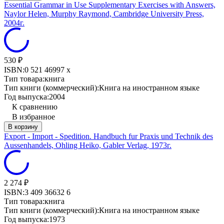
Essential Grammar in Use Supplementary Exercises with Answers,
Naylor Helen, Murphy Raymond, Cambridge University Press,
2004г.
530
₽
ISBN:
0 521 46997 x
Тип товара:
книга
Тип книги (коммерческий):
Книга на иностранном языке
Год выпуска:
2004
К сравнению
В избранное
В корзину
Export - Import - Spedition. Handbuch fur Praxis und Technik des
Aussenhandels, Ohling Heiko, Gabler Verlag, 1973г.
2 274
₽
ISBN:
3 409 36632 6
Тип товара:
книга
Тип книги (коммерческий):
Книга на иностранном языке
Год выпуска:
1973