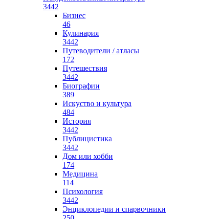
3442
Бизнес
46
Кулинария
3442
Путеводители / атласы
172
Путешествия
3442
Биографии
389
Искуство и культура
484
История
3442
Публицистика
3442
Дом или хобби
174
Медицина
114
Психология
3442
Энциклопедии и спарвочники
250