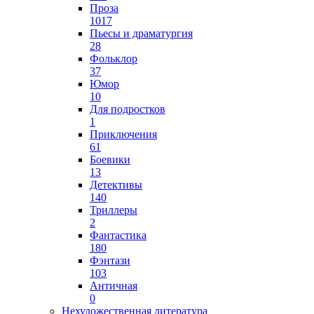
Проза
1017
Пьесы и драматургия
28
Фольклор
37
Юмор
10
Для подростков
1
Приключения
61
Боевики
13
Детективы
140
Триллеры
2
Фантастика
180
Фэнтази
103
Античная
0
Нехудожественная литература