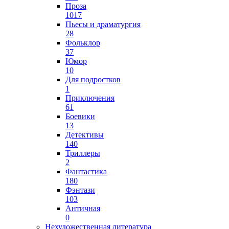
Проза
1017
Пьесы и драматургия
28
Фольклор
37
Юмор
10
Для подростков
1
Приключения
61
Боевики
13
Детективы
140
Триллеры
2
Фантастика
180
Фэнтази
103
Античная
0
Нехудожественная литература