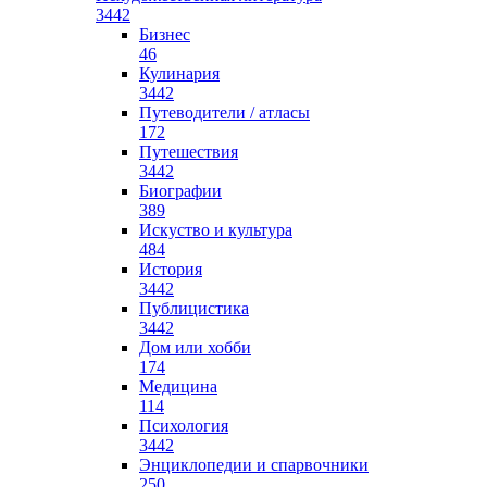
3442
Бизнес
46
Кулинария
3442
Путеводители / атласы
172
Путешествия
3442
Биографии
389
Искуство и культура
484
История
3442
Публицистика
3442
Дом или хобби
174
Медицина
114
Психология
3442
Энциклопедии и спарвочники
250