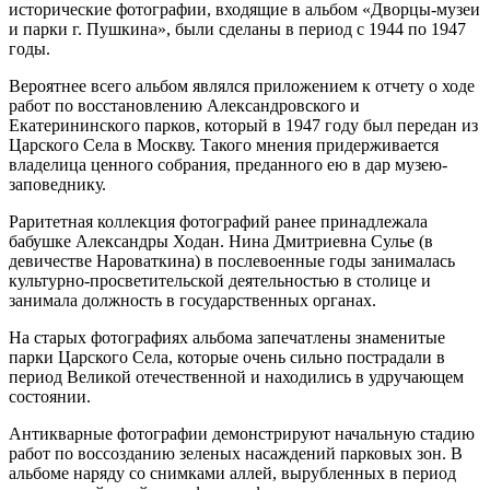
исторические фотографии, входящие в альбом «Дворцы-музеи
и парки г. Пушкина», были сделаны в период с 1944 по 1947
годы.
Вероятнее всего альбом являлся приложением к отчету о ходе
работ по восстановлению Александровского и
Екатерининского парков, который в 1947 году был передан из
Царского Села в Москву. Такого мнения придерживается
владелица ценного собрания, преданного ею в дар музею-
заповеднику.
Раритетная коллекция фотографий ранее принадлежала
бабушке Александры Ходан. Нина Дмитриевна Сулье (в
девичестве Нароваткина) в послевоенные годы занималась
культурно-просветительской деятельностью в столице и
занимала должность в государственных органах.
На старых фотографиях альбома запечатлены знаменитые
парки Царского Села, которые очень сильно пострадали в
период Великой отечественной и находились в удручающем
состоянии.
Антикварные фотографии демонстрируют начальную стадию
работ по воссозданию зеленых насаждений парковых зон. В
альбоме наряду со снимками аллей, вырубленных в период