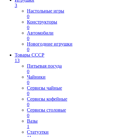
3
Настольные игры
0
Конструкторы
0
Автомобили
0
Новогодние игрушки
0
Товары СССР
13
Питьевая посуда
0
Чайники
0
Сервизы чайные
0
Сервизы кофейные
0
Сервизы столовые
0
Вазы
1
Статуэтки