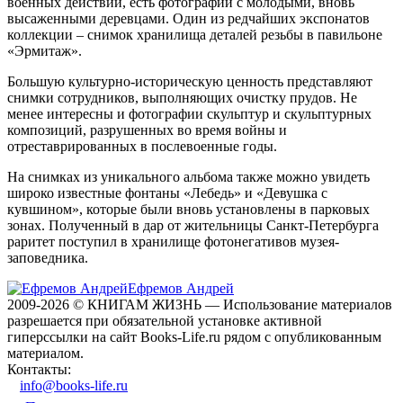
военных действий, есть фотографии с молодыми, вновь
высаженными деревцами. Один из редчайших экспонатов
коллекции – снимок хранилища деталей резьбы в павильоне
«Эрмитаж».
Большую культурно-историческую ценность представляют
снимки сотрудников, выполняющих очистку прудов. Не
менее интересны и фотографии скульптур и скульптурных
композиций, разрушенных во время войны и
отреставрированных в послевоенные годы.
На снимках из уникального альбома также можно увидеть
широко известные фонтаны «Лебедь» и «Девушка с
кувшином», которые были вновь установлены в парковых
зонах. Полученный в дар от жительницы Санкт-Петербурга
раритет поступил в хранилище фотонегативов музея-
заповедника.
Ефремов Андрей
2009-2026 © КНИГАМ ЖИЗНЬ — Использование материалов
разрешается при обязательной установке активной
гиперссылки на сайт Books-Life.ru рядом с опубликованным
материалом.
Контакты:
info@books-life.ru