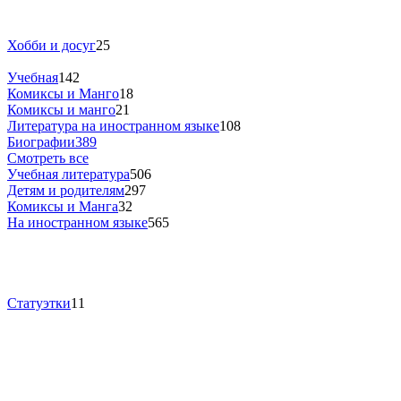
Хобби и досуг
25
Учебная
142
Комиксы и Манго
18
Комиксы и манго
21
Литература на иностранном языке
108
Биографии
389
Смотреть все
Учебная литература
506
Детям и родителям
297
Комиксы и Манга
32
На иностранном языке
565
Статуэтки
11