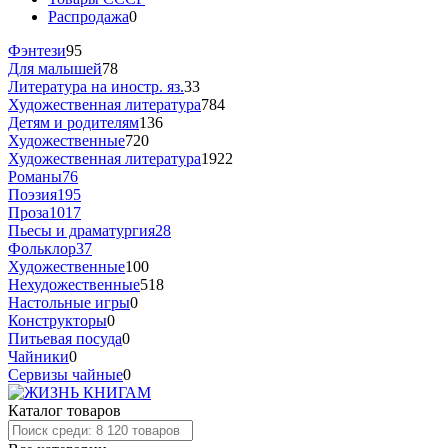
Распродажа
0
Фэнтези
95
Для малышей
78
Литература на иностр. яз.
33
Художественная литература
784
Детям и родителям
136
Художественные
720
Художественная литература
1922
Романы
76
Поэзия
195
Проза
1017
Пьесы и драматургия
28
Фольклор
37
Художественные
100
Нехудожественные
518
Настольные игры
0
Конструкторы
0
Питьевая посуда
0
Чайники
0
Сервизы чайные
0
Каталог товаров