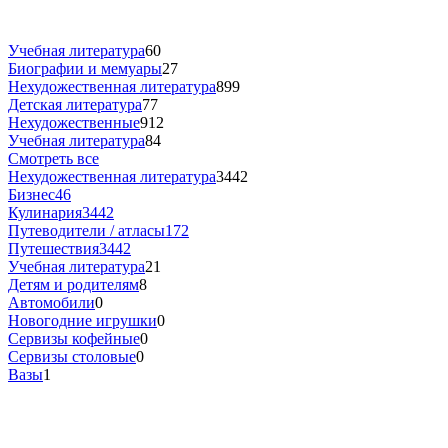
Учебная литература
60
Биографии и мемуары
27
Нехудожественная литература
899
Детская литература
77
Нехудожественные
912
Учебная литература
84
Смотреть все
Нехудожественная литература
3442
Бизнес
46
Кулинария
3442
Путеводители / атласы
172
Путешествия
3442
Учебная литература
21
Детям и родителям
8
Автомобили
0
Новогодние игрушки
0
Сервизы кофейные
0
Сервизы столовые
0
Вазы
1