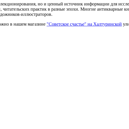
ллекционирования, но и ценный источник информации для иссл
и, читательских практик в разные эпохи. Многие антикварные к
удожников-иллюстраторов.
можно в нашем магазине
"Советское счастье" на Халтуринской
ули