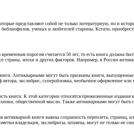
которые представляют собой не только литературную, но и исто
я библиофилов, ученых и любителей старины. Кстати, приобрес
ременным порогом считается 50 лет, то есть книга должна быть 
от страны, эпохи и других факторов. Например, в России антикв
 книги. Антикварными могут быть признаны книги, выпущенны
ф автора, экслибрис, суперобложка, необычное оформление или 
мость книги. К этой категории относятся прижизненные издания
 техники, общественной мысли. Также антикварными могут быть
ля антикварной книги важны сохранность переплета, страниц, и
пометки владельцев, экслибрисы, штампы, могут не только не сн