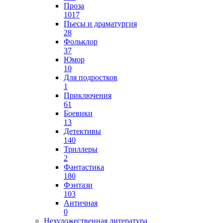
Проза
1017
Пьесы и драматургия
28
Фольклор
37
Юмор
10
Для подростков
1
Приключения
61
Боевики
13
Детективы
140
Триллеры
2
Фантастика
180
Фэнтази
103
Античная
0
Нехудожественная литература