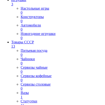
3
Настольные игры
0
Конструкторы
0
Автомобили
0
Новогодние игрушки
0
Товары СССР
13
Питьевая посуда
0
Чайники
0
Сервизы чайные
0
Сервизы кофейные
0
Сервизы столовые
0
Вазы
1
Статуэтки