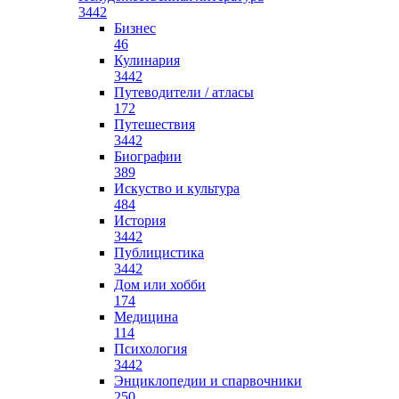
3442
Бизнес
46
Кулинария
3442
Путеводители / атласы
172
Путешествия
3442
Биографии
389
Искуство и культура
484
История
3442
Публицистика
3442
Дом или хобби
174
Медицина
114
Психология
3442
Энциклопедии и спарвочники
250