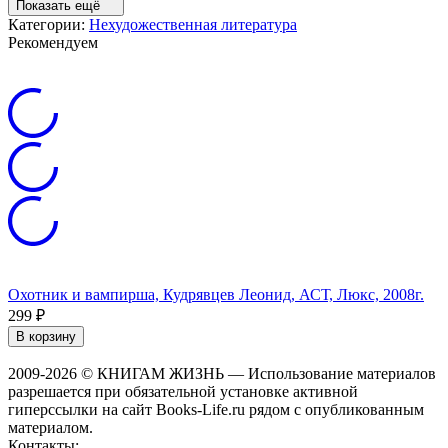
Показать ещё
Категории:
Нехудожественная литература
Рекомендуем
Охотник и вампирша, Кудрявцев Леонид, АСТ, Люкс, 2008г.
Г
М
299
₽
2
В корзину
2009-2026 © КНИГАМ ЖИЗНЬ — Использование материалов
разрешается при обязательной установке активной
гиперссылки на сайт Books-Life.ru рядом с опубликованным
материалом.
Контакты: