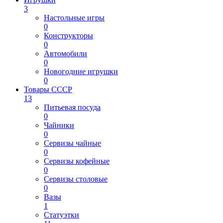
3
Настольные игры
0
Конструкторы
0
Автомобили
0
Новогодние игрушки
0
Товары СССР
13
Питьевая посуда
0
Чайники
0
Сервизы чайные
0
Сервизы кофейные
0
Сервизы столовые
0
Вазы
1
Статуэтки