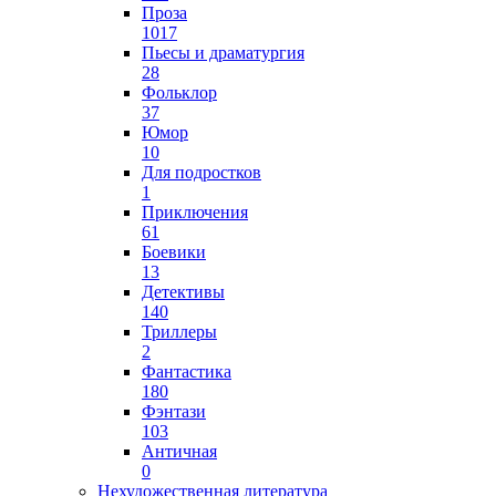
Проза
1017
Пьесы и драматургия
28
Фольклор
37
Юмор
10
Для подростков
1
Приключения
61
Боевики
13
Детективы
140
Триллеры
2
Фантастика
180
Фэнтази
103
Античная
0
Нехудожественная литература