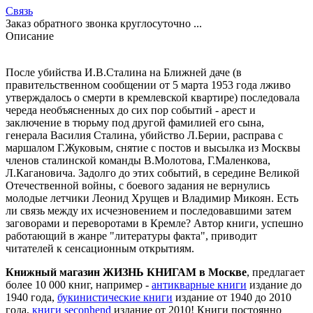
Связь
Заказ обратного звонка круглосуточно ...
Описание
После убийства И.В.Сталина на Ближней даче (в
правительственном сообщении от 5 марта 1953 года лживо
утверждалось о смерти в кремлевской квартире) последовала
череда необъясненных до сих пор событий - арест и
заключение в тюрьму под другой фамилией его сына,
генерала Василия Сталина, убийство Л.Берии, расправа с
маршалом Г.Жуковым, снятие с постов и высылка из Москвы
членов сталинской команды В.Молотова, Г.Маленкова,
Л.Кагановича. Задолго до этих событий, в середине Великой
Отечественной войны, с боевого задания не вернулись
молодые летчики Леонид Хрущев и Владимир Микоян. Есть
ли связь между их исчезновением и последовавшими затем
заговорами и переворотами в Кремле? Автор книги, успешно
работающий в жанре "литературы факта", приводит
читателей к сенсационным открытиям.
Книжный магазин ЖИЗНЬ КНИГАМ в Москве
, предлагает
более 10 000 книг, например -
антикварные книги
издание до
1940 года,
букинистические книги
издание от 1940 до 2010
года,
книги seconhend
издание от 2010! Книги постоянно