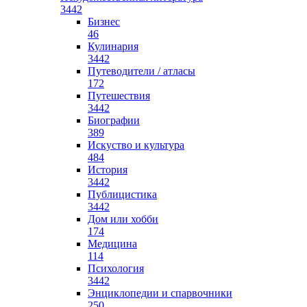
3442
Бизнес
46
Кулинария
3442
Путеводители / атласы
172
Путешествия
3442
Биографии
389
Искуство и культура
484
История
3442
Публицистика
3442
Дом или хобби
174
Медицина
114
Психология
3442
Энциклопедии и спарвочники
250