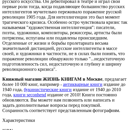
русского искусства. Он дебютировал в театре и играл свои
первые роли тогда, когда подавляющее большинство русских
интеллигентов мучительно переживало поражение русской
революции 1905 года. Для интеллигенции это был момент
трагического кризиса. Особенно остро чувствовала кризис так
называемая "художественная интеллигенция": писатели,
поэты, художники, композиторы, режиссеры, артисты были
потрясены, испуганы или подавлены происшедшим.
Отделенные от жизни и борьбы пролетариата весьма
значительной дистанцией, русские интеллигенты в массе
своей, и художники в частности, не в силах были понять, что
поражение революции обнаружило только "...недостаточную
подготовленность сил, недостаточную и глубину и ширину
революционного кризиса".
Книжный магазин ЖИЗНЬ КНИГАМ в Москве
, предлагает
более 10 000 книг, например -
антикварные книги
издание до
1940 года,
букинистические книги
издание от 1940 до 2010
года,
книги seconhend
издание от 2010! Книги постоянно
обновляются. Вы можете нам позвонить или написать и
задать дополнительные вопросы перед покупкой.
Сохранность соответствует представленным фотографиям.
Характеристики