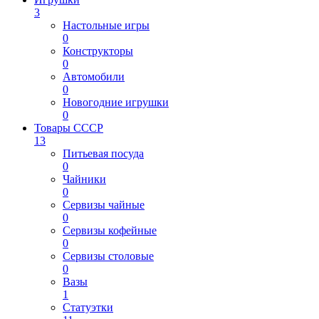
3
Настольные игры
0
Конструкторы
0
Автомобили
0
Новогодние игрушки
0
Товары СССР
13
Питьевая посуда
0
Чайники
0
Сервизы чайные
0
Сервизы кофейные
0
Сервизы столовые
0
Вазы
1
Статуэтки