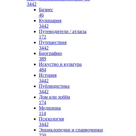
3442
Бизнес
46
Кулинария
3442
Путеводители / атласы
172
Путешествия
3442
Биографии
389
Искуство и культура
484
История
3442
Публицистика
3442
Дом или хобби
174
Медицина
114
Психология
3442
Энциклопедии и спарвочники
250