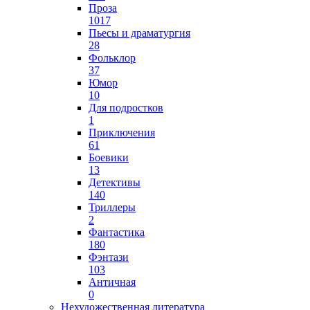
Проза
1017
Пьесы и драматургия
28
Фольклор
37
Юмор
10
Для подростков
1
Приключения
61
Боевики
13
Детективы
140
Триллеры
2
Фантастика
180
Фэнтази
103
Античная
0
Нехудожественная литература