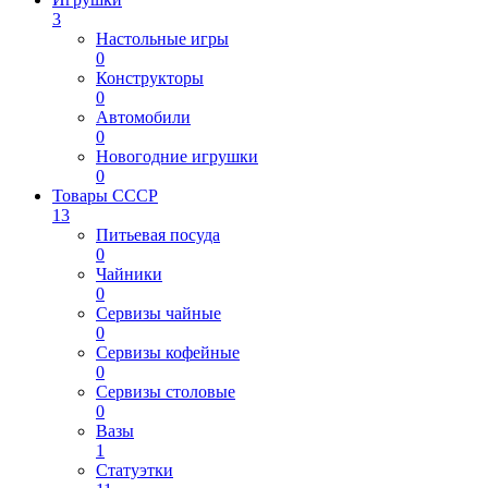
3
Настольные игры
0
Конструкторы
0
Автомобили
0
Новогодние игрушки
0
Товары СССР
13
Питьевая посуда
0
Чайники
0
Сервизы чайные
0
Сервизы кофейные
0
Сервизы столовые
0
Вазы
1
Статуэтки