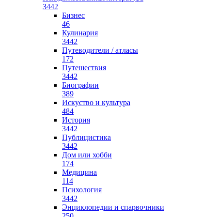
3442
Бизнес
46
Кулинария
3442
Путеводители / атласы
172
Путешествия
3442
Биографии
389
Искуство и культура
484
История
3442
Публицистика
3442
Дом или хобби
174
Медицина
114
Психология
3442
Энциклопедии и спарвочники
250