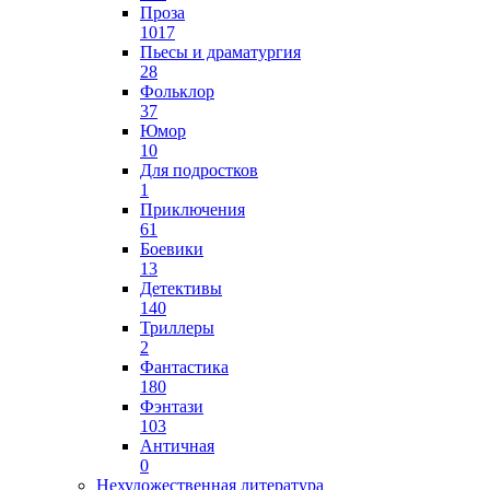
Проза
1017
Пьесы и драматургия
28
Фольклор
37
Юмор
10
Для подростков
1
Приключения
61
Боевики
13
Детективы
140
Триллеры
2
Фантастика
180
Фэнтази
103
Античная
0
Нехудожественная литература