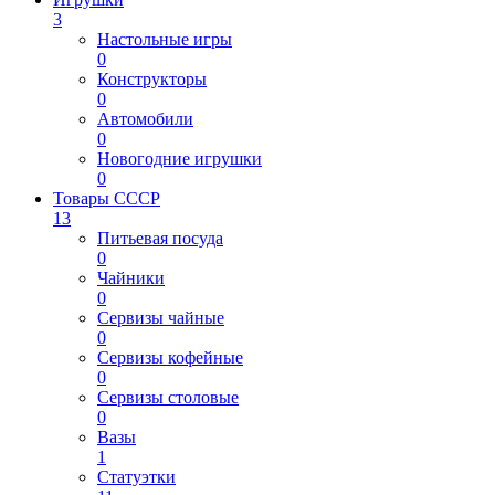
3
Настольные игры
0
Конструкторы
0
Автомобили
0
Новогодние игрушки
0
Товары СССР
13
Питьевая посуда
0
Чайники
0
Сервизы чайные
0
Сервизы кофейные
0
Сервизы столовые
0
Вазы
1
Статуэтки