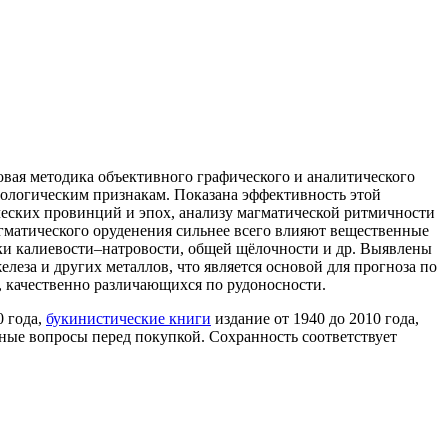
вая методика объективного графического и аналитического
еологическим признакам. Показана эффективность этой
ческих провинций и эпох, анализу магматической ритмичности
агматического оруденения сильнее всего влияют вещественные
и калиевости–натровости, общей щёлочности и др. Выявлены
еза и других металлов, что является основой для прогноза по
 качественно различающихся по рудоносности.
0 года,
букинистические книги
издание от 1940 до 2010 года,
ные вопросы перед покупкой. Сохранность соответствует