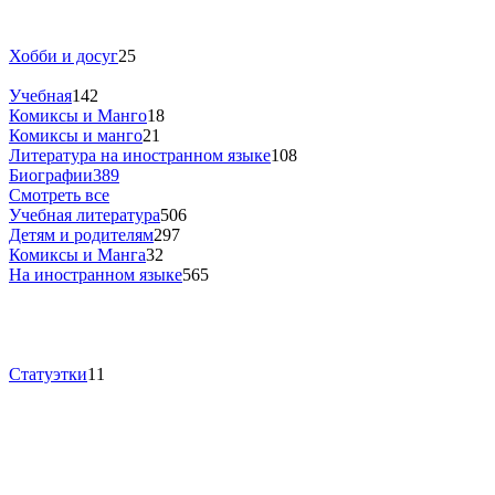
Хобби и досуг
25
Учебная
142
Комиксы и Манго
18
Комиксы и манго
21
Литература на иностранном языке
108
Биографии
389
Смотреть все
Учебная литература
506
Детям и родителям
297
Комиксы и Манга
32
На иностранном языке
565
Статуэтки
11