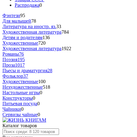
Распродажа
0
Фэнтези
95
Для малышей
78
Литература на иностр. яз.
33
Художественная литература
784
Детям и родителям
136
Художественные
720
Художественная литература
1922
Романы
76
Поэзия
195
Проза
1017
Пьесы и драматургия
28
Фольклор
37
Художественные
100
Нехудожественные
518
Настольные игры
0
Конструкторы
0
Питьевая посуда
0
Чайники
0
Сервизы чайные
0
Каталог товаров