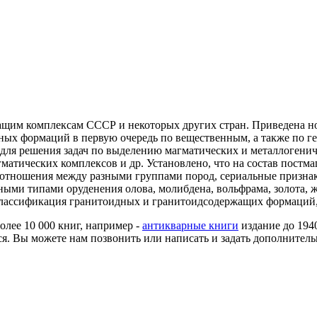
ащим комплексам СССР и некоторых других стран. Приведена но
ных формаций в первую очередь по вещественным, а также по г
 для решения задач по выделению магматических и металлогени
матических комплексов и др. Установлено, что на состав постм
отношения между разными группами пород, сериальные признак
и типами оруденения олова, молибдена, вольфрама, золота, жел
классификация гранитоидных и гранитоидсодержащих формаций,
более 10 000 книг, например -
антикварные книги
издание до 194
я. Вы можете нам позвонить или написать и задать дополнитель