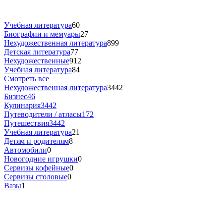
Учебная литература
60
Биографии и мемуары
27
Нехудожественная литература
899
Детская литература
77
Нехудожественные
912
Учебная литература
84
Смотреть все
Нехудожественная литература
3442
Бизнес
46
Кулинария
3442
Путеводители / атласы
172
Путешествия
3442
Учебная литература
21
Детям и родителям
8
Автомобили
0
Новогодние игрушки
0
Сервизы кофейные
0
Сервизы столовые
0
Вазы
1