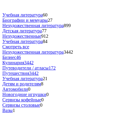
Учебная литература
60
Биографии и мемуары
27
Нехудожественная литература
899
Детская литература
77
Нехудожественные
912
Учебная литература
84
Смотреть все
Нехудожественная литература
3442
Бизнес
46
Кулинария
3442
Путеводители / атласы
172
Путешествия
3442
Учебная литература
21
Детям и родителям
8
Автомобили
0
Новогодние игрушки
0
Сервизы кофейные
0
Сервизы столовые
0
Вазы
1