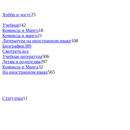
Хобби и досуг
25
Учебная
142
Комиксы и Манго
18
Комиксы и манго
21
Литература на иностранном языке
108
Биографии
389
Смотреть все
Учебная литература
506
Детям и родителям
297
Комиксы и Манга
32
На иностранном языке
565
Статуэтки
11