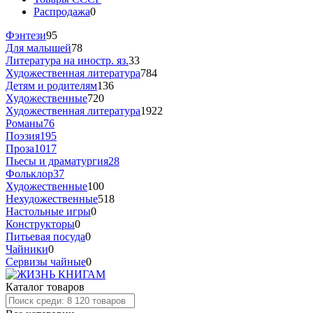
Распродажа
0
Фэнтези
95
Для малышей
78
Литература на иностр. яз.
33
Художественная литература
784
Детям и родителям
136
Художественные
720
Художественная литература
1922
Романы
76
Поэзия
195
Проза
1017
Пьесы и драматургия
28
Фольклор
37
Художественные
100
Нехудожественные
518
Настольные игры
0
Конструкторы
0
Питьевая посуда
0
Чайники
0
Сервизы чайные
0
Каталог товаров