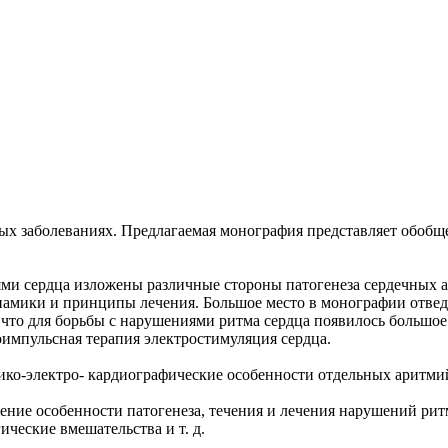
ных заболеваниях. Предлагаемая монография представляет обобщ
ми сердца изложены различные стороны патогенеза сердечных а
намики и принципы лечения. Большое место в монографии отве
 что для борьбы с нарушениями ритма сердца появилось большое
оимпульсная терапия электростимуляция сердца.
ико-электро- кардиографические особенности отдельных аритмий
ение особенности патогенеза, течения и лечения нарушений ри
ческие вмешательства и т. д.