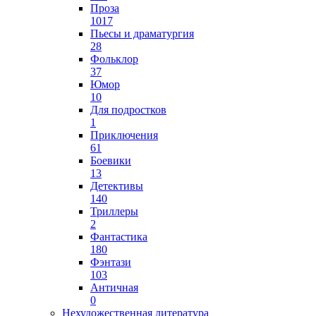
Проза
1017
Пьесы и драматургия
28
Фольклор
37
Юмор
10
Для подростков
1
Приключения
61
Боевики
13
Детективы
140
Триллеры
2
Фантастика
180
Фэнтази
103
Античная
0
Нехудожественная литература