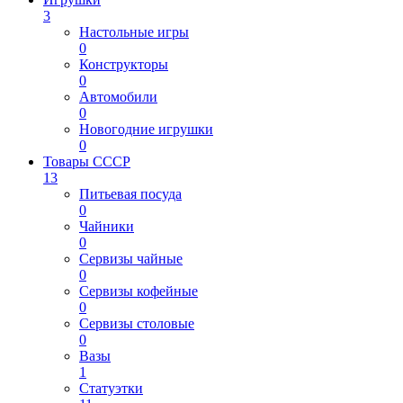
3
Настольные игры
0
Конструкторы
0
Автомобили
0
Новогодние игрушки
0
Товары СССР
13
Питьевая посуда
0
Чайники
0
Сервизы чайные
0
Сервизы кофейные
0
Сервизы столовые
0
Вазы
1
Статуэтки