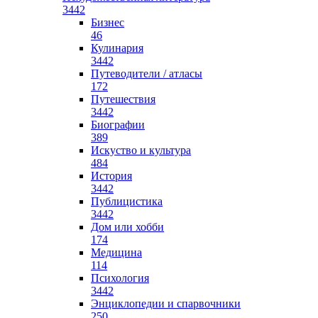
3442
Бизнес
46
Кулинария
3442
Путеводители / атласы
172
Путешествия
3442
Биографии
389
Искуство и культура
484
История
3442
Публицистика
3442
Дом или хобби
174
Медицина
114
Психология
3442
Энциклопедии и спарвочники
250