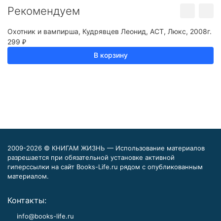
Рекомендуем
Охотник и вампирша, Кудрявцев Леонид, АСТ, Люкс, 2008г.
Г
299
Мо
₽
2
В корзину
2009-2026 © КНИГАМ ЖИЗНЬ — Использование материалов
разрешается при обязательной установке активной
гиперссылки на сайт Books-Life.ru рядом с опубликованным
материалом.
Контакты:
info@books-life.ru