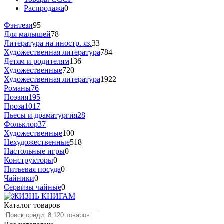
Распродажа
0
Фэнтези
95
Для малышей
78
Литература на иностр. яз.
33
Художественная литература
784
Детям и родителям
136
Художественные
720
Художественная литература
1922
Романы
76
Поэзия
195
Проза
1017
Пьесы и драматургия
28
Фольклор
37
Художественные
100
Нехудожественные
518
Настольные игры
0
Конструкторы
0
Питьевая посуда
0
Чайники
0
Сервизы чайные
0
Каталог товаров