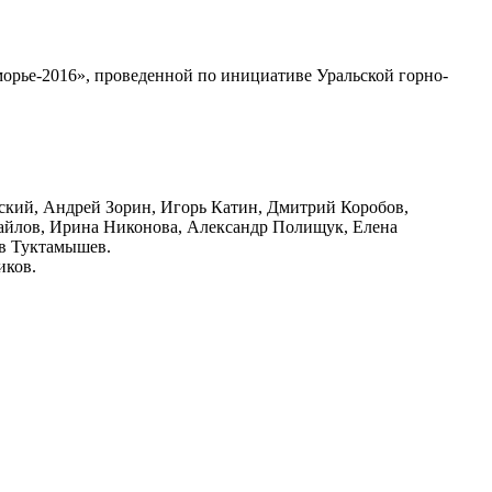
орье-2016», проведенной по инициативе Уральской горно-
ьский, Андрей Зорин, Игорь Катин, Дмитрий Коробов,
айлов, Ирина Никонова, Александр Полищук, Елена
ав Туктамышев.
иков.