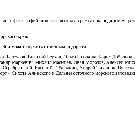
льных фотографий, подготовленных в рамках экспедиции «Прим
орского края.
лей и может служить отличным подарком.
он Белоусов, Виталий Берков, Ольга Голикова, Борис Добровол
ксандр Маркевич, Михаил Маянцев, Иван Морозов, Алексей Мих
ир Серебрянский, Евгений Табалыкин, Андрей Тихонюк, Вячесл
рт», Сихотэ-Алинского и Дальневосточного морского заповедн