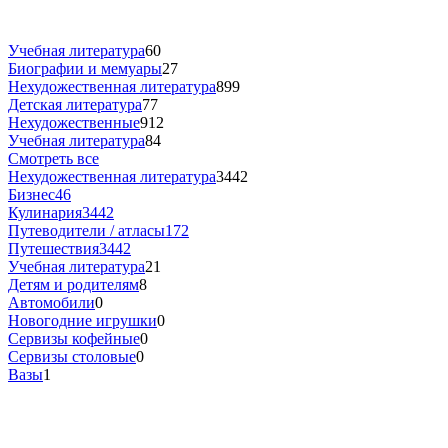
Учебная литература
60
Биографии и мемуары
27
Нехудожественная литература
899
Детская литература
77
Нехудожественные
912
Учебная литература
84
Смотреть все
Нехудожественная литература
3442
Бизнес
46
Кулинария
3442
Путеводители / атласы
172
Путешествия
3442
Учебная литература
21
Детям и родителям
8
Автомобили
0
Новогодние игрушки
0
Сервизы кофейные
0
Сервизы столовые
0
Вазы
1