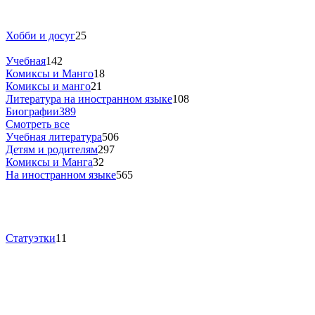
Хобби и досуг
25
Учебная
142
Комиксы и Манго
18
Комиксы и манго
21
Литература на иностранном языке
108
Биографии
389
Смотреть все
Учебная литература
506
Детям и родителям
297
Комиксы и Манга
32
На иностранном языке
565
Статуэтки
11