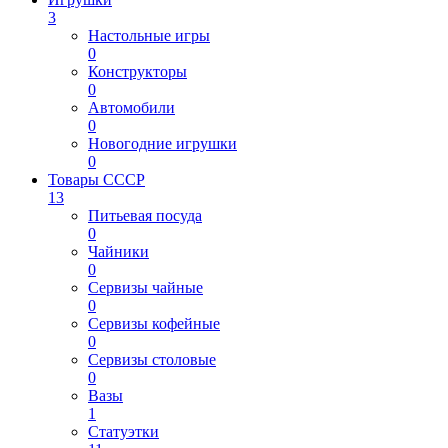
3
Настольные игры
0
Конструкторы
0
Автомобили
0
Новогодние игрушки
0
Товары СССР
13
Питьевая посуда
0
Чайники
0
Сервизы чайные
0
Сервизы кофейные
0
Сервизы столовые
0
Вазы
1
Статуэтки