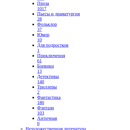
Проза
1017
Пьесы и драматургия
28
Фольклор
37
Юмор
10
Для подростков
1
Приключения
61
Боевики
13
Детективы
140
Триллеры
2
Фантастика
180
Фэнтази
103
Античная
0
Нехудожественная литература