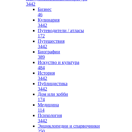
3442
Бизнес
46
Кулинария
3442
Путеводители / атласы
172
Путешествия
3442
Биографии
389
Искуство и культура
484
История
3442
Публицистика
3442
Дом или хобби
174
Медицина
114
Психология
3442
Энциклопедии и спарвочники
250